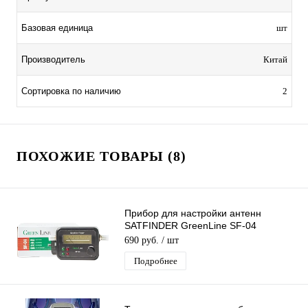
Базовая единица
шт
Производитель
Китай
Сортировка по наличию
2
ПОХОЖИЕ ТОВАРЫ (8)
Прибор для настройки антенн
SATFINDER GreenLine SF-04
стрелочный измеритель спутникового
690 руб.
/ шт
сигнала
Подробнее