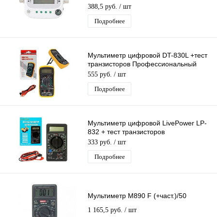
спутникового сигнала c ЖК-экраном
388,5 руб.
/ шт
Подробнее
Мультиметр цифровой DT-830L +тест
транзисторов Профессиональный
мультиизмерительный Тестер
555 руб.
/ шт
Подробнее
Мультиметр цифровой LivePower LP-
832 + тест транзисторов
Профессиональный
333 руб.
/ шт
мультиизмерительный Тестер
Подробнее
Мультиметр М890 F (+част.)/50
1 165,5 руб.
/ шт