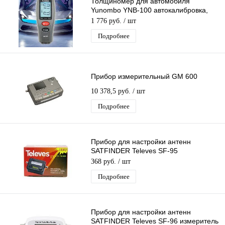
Толщиномер для автомобиля
Yunombo YNB-100 автокалибровка,
подсветка, автовыключение
1 776 руб.
/ шт
Подробнее
Прибор измерительный GM 600
10 378,5 руб.
/ шт
Подробнее
Прибор для настройки антенн
SATFINDER Televes SF-95
стрелочный измеритель спутникового
368 руб.
/ шт
сигнала
Подробнее
Прибор для настройки антенн
SATFINDER Televes SF-96 измеритель