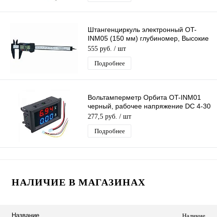
Штангенциркуль электронный OT-
INM05 (150 мм) глубиномер, Высокие
показатели точности
555 руб.
/ шт
Подробнее
Вольтамперметр Орбита OT-INM01
черный, рабочее напряжение DC 4-30
В, дисплей
277,5 руб.
/ шт
Подробнее
НАЛИЧИЕ В МАГАЗИНАХ
Название
Наличие