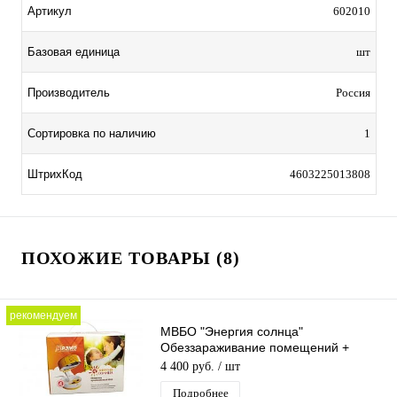
Артикул
602010
Базовая единица
шт
Производитель
Россия
Сортировка по наличию
1
ШтрихКод
4603225013808
ПОХОЖИЕ ТОВАРЫ (8)
рекомендуем
МВБО "Энергия солнца"
Обеззараживание помещений +
мини-солярий (2 в 1)
4 400 руб.
/ шт
Подробнее