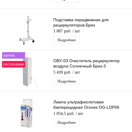
Подставка передвижная для
рециркуляторов Бриз
1 887 руб.
/ шт
Подробнее
уценка
ОВУ-03 Очиститель рециркулятор
распродажа
воздуха Солнечный Бриз-3
Ультрафиолетовый противовирусный
5 439 руб.
/ шт
Бактерицидн
Подробнее
Лампа ультрафиолетовая
бактерицидная Огонек OG-LDP06
дезинфекция (3Вт)
1 054,5 руб.
/ шт
Подробнее