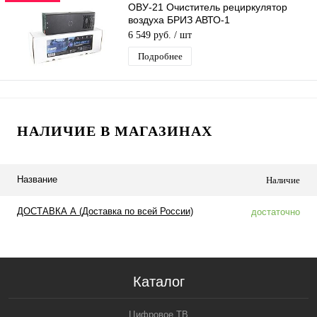
ОВУ-21 Очиститель рециркулятор
воздуха БРИЗ АВТО-1
Ультрафиолетовый Бактерицидный
6 549 руб.
/ шт
для автомобиля
Подробнее
НАЛИЧИЕ В МАГАЗИНАХ
Название
Наличие
ДОСТАВКА А (Доставка по всей России)
достаточно
Каталог
Цифровое ТВ