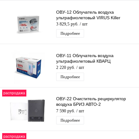
ОВУ-12 Облучатель воздуха
ультрафиолетовый VIRUS Killer
3 829,5 руб.
/ шт
Подробнее
ОВУ-11 Облучатель воздуха
ультрафиолетовый КВАРЦ
2 220 руб.
/ шт
Подробнее
распродажа
ОВУ-22 Очиститель рециркулятор
воздуха БРИЗ АВТО-2
Ультрафиолетовый Бактерицидный
7 590 руб.
/ шт
для общ. трансп
Подробнее
распродажа