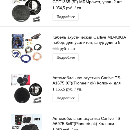
GTF1365 (5") MRMpower, упак.-2 шт
Колонки для Авто, Коаксиальные
1 054,5 руб.
/ уп.
Динамики
Подробнее
Кабель акустический Carlive MD-K8GA
набор, для усилитея, шнур длина 5
метров
666 руб.
/ шт
Подробнее
Автомобильная акустика Carlive TS-
A1675 (6")(Pioneeir ok) Колонки для
Авто (2 Коаксиальных Динамика)
1 165,5 руб.
/ уп.
Подробнее
Автомобильная акустика Carlive TS-
A6975 6x9"(Pioneeir ok) Колонки
Овальные (2 Коаксиальных
1 980 руб.
/ уп.