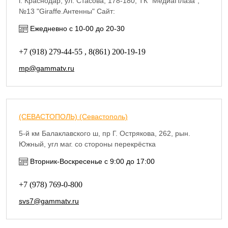
г. Краснодар, ул. Стасова, 178-180, ТК "МедиаПлаза",
№13 "Giraffe.Антенны" Сайт:
https://krasnodar.antenna123.ru/
Ежедневно с 10-00 до 20-30
+7 (918) 279-44-55 , 8(861) 200-19-19
mp@gammatv.ru
(СЕВАСТОПОЛЬ) (Севастополь)
5-й км Балаклавского ш, пр Г. Острякова, 262, рын.
Южный, угл маг. со стороны перекрёстка
https://sevastopol.antenna123.ru/
Вторник-Воскресенье с 9:00 до 17:00
+7 (978) 769-0-800
svs7@gammatv.ru