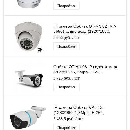
Подробнее
IP камера Орбита OT-VNI02 (VP-
3650) аудио вход (1920*1080,
2Mpix, H.264, 3,6мм)/50
3 266 руб.
/ шт
Подробнее
Орбита OT-VNI08 IP видеокамера
(2048*1536, 3Mpix, H.265,
3,6мм)/50
3 726 руб.
/ шт
Подробнее
IP камера Орбита VP-5135
(1280*960, 1,3Mpix, H.264,
3.6мм)/20
3 438,5 руб.
/ шт
Подробнее