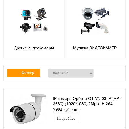
Другие видеокамеры
Муляжи ВИДЕОКАМЕР
Фильтр
IP камера Орбита OT-VNI03 IP (VP-
3660) (1920*1080, 2Mpix, H.264,
3,6мм)/20
2 684 руб.
/ шт
Подробнее