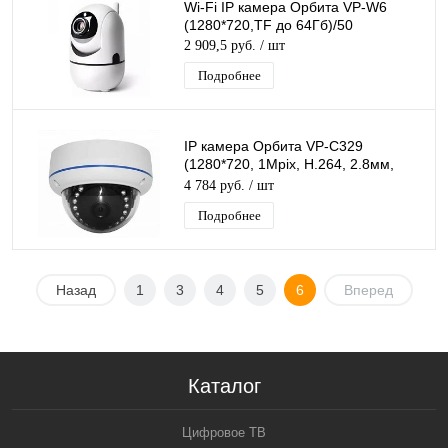
Wi-Fi IP камера Орбита VP-W6
(1280*720,TF до 64Гб)/50
2 909,5 руб.
/ шт
Подробнее
IP камера Орбита VP-C329
(1280*720, 1Mpix, H.264, 2.8мм,
металл)/30
4 784 руб.
/ шт
Подробнее
Назад
1
3
4
5
6
Вперед
Каталог
Цифровое ТВ