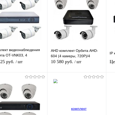
плект видеонаблюдения
AHD комплект Орбита AHD-
IP 
та OT-VNK03, 4
604 (4 камеры, 720Р)/4
меры,1080P, POE-
425 руб.
10 580 руб.
Це
/ шт
/ шт
орегистратор, 4 кабеля
8,3 м
В корзину
Подписаться
упить в 1
К
Купить в 1
К
сравнению
клик
сравнению
кл
 избранное
В наличии
В избранное
Недоступно