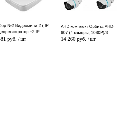
бор №2 Видеомини-2 ( IP-
AHD комплект Орбита AHD-
деорегистратор +2 IP
607 (4 камеры, 1080Р)/3
деокамеры)
481 руб.
14 260 руб.
/ шт
/ шт
Подписаться
Подписаться
Купить в 1
К
Купить в 1
К
ик
сравнению
клик
сравнению
В избранное
В избранное
Недоступно
Недоступно