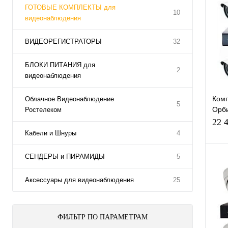
ГОТОВЫЕ КОМПЛЕКТЫ для
10
видеонаблюдения
ВИДЕОРЕГИСТРАТОРЫ
32
БЛОКИ ПИТАНИЯ для
2
видеонаблюдения
Ком
Облачное Видеонаблюдение
5
Орби
Ростелеком
IPка
22 
виде
Кабели и Шнуры
4
по 1
СЕНДЕРЫ и ПИРАМИДЫ
5
Аксессуары для видеонаблюдения
25
К
клик
В
ФИЛЬТР ПО ПАРАМЕТРАМ