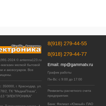
8(918) 279-44-55
8(918) 279-44-77
 1991-2024 © antenna123.ru
Email:
mp@gammatv.ru
т-магазин мелкой бытовой
ки и аксессуаров. Все
График работы
щищены.
Пн-Вс: с 9:00 до 17:00
 350000, г. Краснодар, ул.
Реквизиты расчетного счета
178/2, ТК "МедиаПлаза",
предприятия:
№13 "ЭЛЕКТРОНИКА"
Банк: Филиал «Южный» ПАО