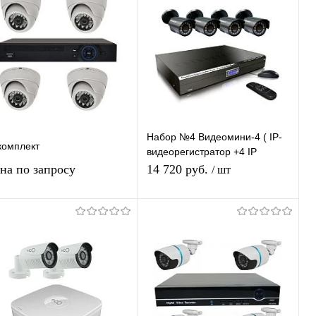
Набор №4 Видеомини-4 ( IP-
комплект
видеорегистратор +4 IP
видеокамеры)
на по запросу
14 720 руб.
/ шт
Запросить цену
Подписаться
Купить в 1
К
Купить в 1
К
ик
сравнению
клик
сравнению
В избранное
В избранное
Недоступно
Недоступно