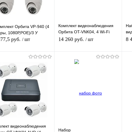
Комплект видеонаблюдения
На
омплект Орбита VP-940 (4
Орбита OT-VNK04, 4 Wi-Fi
ви
ры, 1080Р,РОЕ)/3 У
камеры,1080P
ви
677,5 руб.
14 260 руб.
8 
/ шт
/ шт
Подписаться
Подписаться
упить в 1
К
Купить в 1
К
сравнению
клик
сравнению
кл
 избранное
В избранное
Недоступно
Недоступно
плект видеонаблюдения
Набор