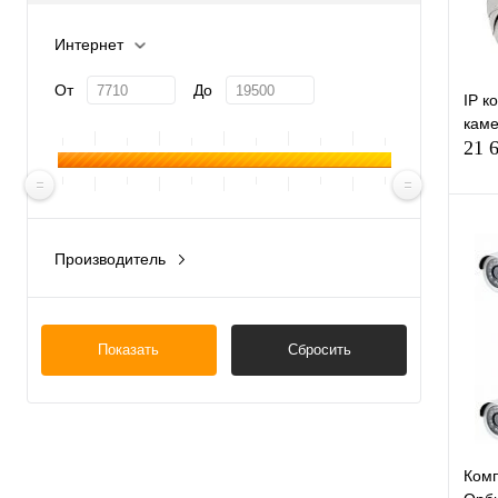
Интернет
От
До
IP к
каме
21 
Производитель
Китай
К
клик
В
Показать
Сбросить
Ком