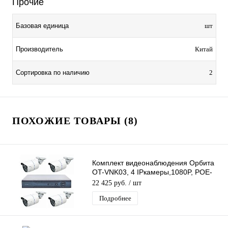
Прочие
Базовая единица
шт
Производитель
Китай
Сортировка по наличию
2
ПОХОЖИЕ ТОВАРЫ (8)
Комплект видеонаблюдения Орбита
OT-VNK03, 4 IPкамеры,1080P, POE-
видеорегистратор, 4 кабеля по 18,3 м
22 425 руб.
/ шт
Подробнее