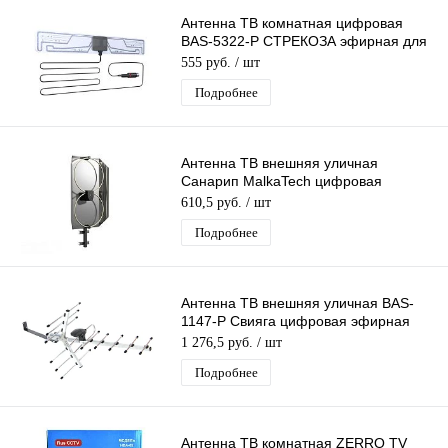
Антенна ТВ комнатная цифровая
BAS-5322-P СТРЕКОЗА эфирная для
DVB-T2 телевидения Рэмо
555 руб.
/ шт
Подробнее
Антенна ТВ внешняя уличная
Санарип MalkaTech цифровая
эфирная для DVB-T2 ТВ наружная
610,5 руб.
/ шт
Подробнее
Антенна ТВ внешняя уличная BAS-
1147-Р Свияга цифровая эфирная
для DVB-T2 телевидения наружная
1 276,5 руб.
/ шт
Рэмо
Подробнее
Антенна ТВ комнатная ZERRO TV