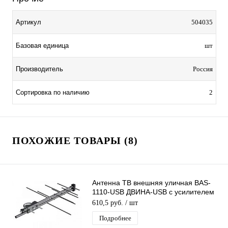
Артикул
504035
Базовая единица
шт
Производитель
Россия
Сортировка по наличию
2
ПОХОЖИЕ ТОВАРЫ (8)
Антенна ТВ внешняя уличная BAS-
1110-USB ДВИНА-USB с усилителем
цифровая эфирная для DVB-T2 Рэмо
610,5 руб.
/ шт
Подробнее