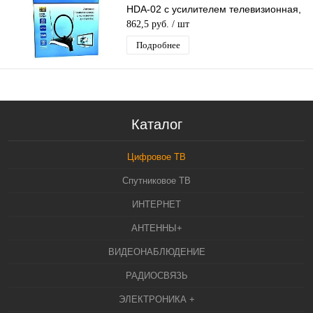
HDA-02 с усилителем телевизионная,
активная, для дома. для дачи
862,5 руб.
/ шт
Подробнее
Каталог
Цифровое ТВ
Спутниковое ТВ
ИНТЕРНЕТ
АНТЕННЫ+
ВИДЕОНАБЛЮДЕНИЕ
РАДИОСВЯЗЬ
ЭЛЕКТРОНИКА +