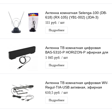
Антенна комнатная Selenga-100 (DB-
618) (RX-105) (YB1-002) (JDA-3)
пассивная
111 руб.
/ шт
Подробнее
Антенна ТВ комнатная цифровая
BAS-5310-P HORIZON-P эфирная для
бесплатного DVB-T2 телевидения
1 045 руб.
/ шт
Рэмо
Подробнее
Антенна ТВ комнатная цифровая WV-
Regul-ТIA-USB активная, эфирная
для DVB-T2 телевидения
610,5 руб.
/ шт
Подробнее