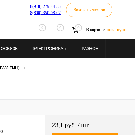
8(918) 279-44-55
Заказать звонок
8(800) 350-08-07
0
0
0
пока пусто
В корзине
ИОСВЯЗЬ
ЭЛЕКТРОНИКА +
РАЗНОЕ
•
(РАЗЪЁМЫ)
23,1 руб.
/ шт
78