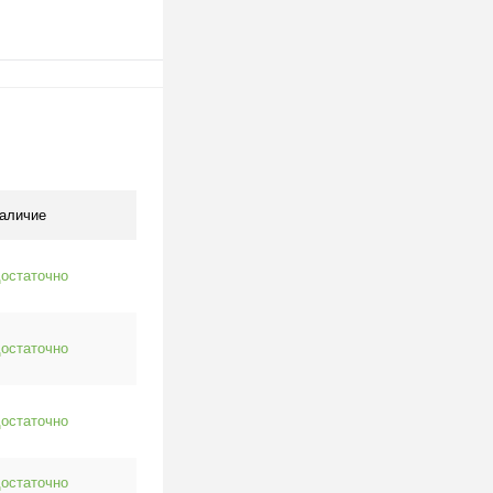
314)
В корзину
клик
К сравнению
В наличии
аличие
остаточно
остаточно
остаточно
остаточно