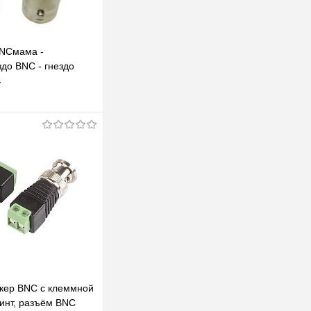
NCмама -
до BNC - гнездо
т
В корзину
клик
К сравнению
В наличии
кер BNC с клеммной
винт, разъём BNC