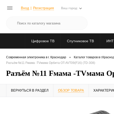
Вход
Регистрация
Ваш город:
Цифровое ТВ
Спутниковое ТВ
ИНТ
•
Современная электроника в г. Краснодар
Каталог товаров в г.Красно
Разъём №11 Fмама -TVмама Орбита OT-AVT09(F16) (TD-308)
Разъём №11 Fмама -TVмама Ор
ВЕРНУТЬСЯ В РАЗДЕЛ
ОБЗОР ТОВАРА
ХАРАКТЕРИ