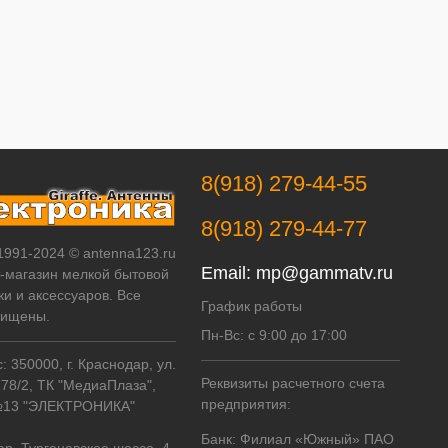
8(918) 279-44-55
8(918) 279-44-77
 1991-2024 © antenna123.ru
Email:
mp@gammatv.ru
т-магазин мелкой бытовой
ки и аксессуаров. Все
График работы
щищены.
Пн-Вс: с 9:00 до 17:00
 350000, г. Краснодар, ул.
Реквизиты расчетного счета
178/2, ТК "МедиаПлаза",
предприятия:
№13 "ЭЛЕКТРОНИКА"
Банк: Филиал «Южный» ПАО
ар, Тургеневское шоссе, 4,