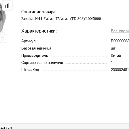
Описание товара:
Разъём №11 Fмама -TVмама (TD-308)/100/5000
Характеристики:
Все хара
Артикул
Б0000008
Базовая единица
шт
Производитель
Китай
Сортировка по наличию
1
ШтрихКод
200002481
/A4778