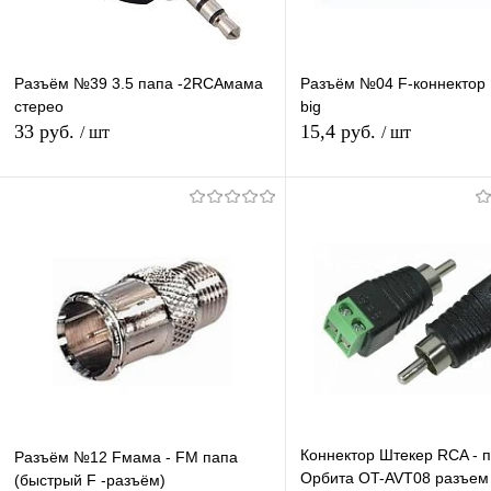
Разъём №39 3.5 папа -2RCAмама
Разъём №04 F-коннектор
стерео
big
33 руб.
15,4 руб.
/ шт
/ шт
В корзину
В корзину
Купить в 1 клик
К сравнению
Купить в 1 клик
К с
В избранное
В наличии
В избранное
В н
Коннектор Штекер RCA - п
Разъём №12 Fмама - FM папа
Орбита OT-AVT08 разъем
(быстрый F -разъём)