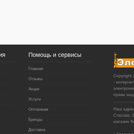
ия
Помощь и сервисы
Главная
Copyright
Отзывы
- интерне
электрони
Акции
права за
Услуги
Наш адрес:
Оптовикам
Стасова, 
Бренды
магазин 
Доставка
г. Краснод