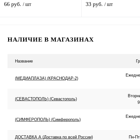
(RCA штекер) под винт на
66 руб.
33 руб.
/ шт
/ шт
Подписаться
В корзину
НАЛИЧИЕ В МАГАЗИНАХ
Купить в 1 клик
К сравнению
Купить в 1 клик
К с
В избранное
Под заказ
В избранное
В н
Название
Г
Ежеднев
(МЕДИАПЛАЗА) (КРАСНОДАР-2)
Вторн
(СЕВАСТОПОЛЬ) (Севастополь)
9
Ежеднев
(СИМФЕРОПОЛЬ) (Симферополь)
ДОСТАВКА А (Доставка по всей России)
Пн-Пт