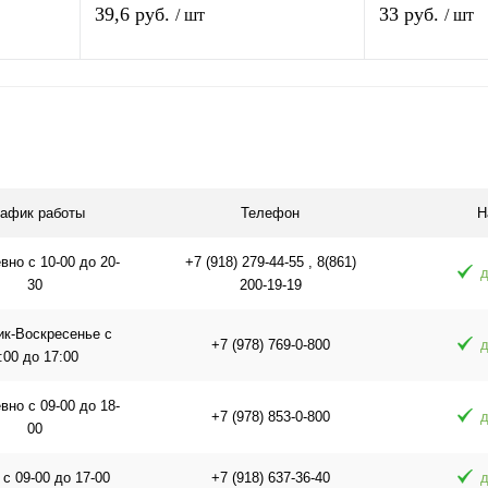
 кабель
гнездо F - штекер TV, никелевый
OT-AVT04 (TD-
39,6 руб.
33 руб.
/ шт
/ шт
В корзину
равнению
Купить в 1 клик
К сравнению
Купить в 1 
аличии
В избранное
В наличии
В избранное
рафик работы
Телефон
Н
но с 10-00 до 20-
+7 (918) 279-44-55 , 8(861)
д
30
200-19-19
ик-Воскресенье с
+7 (978) 769-0-800
д
:00 до 17:00
но с 09-00 до 18-
+7 (978) 853-0-800
д
00
 с 09-00 до 17-00
+7 (918) 637-36-40
д