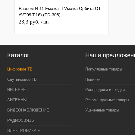
Разъём №11 Fмама -TVмама Орбита OT-
AVT09(F16) (TD-308)
23,3 руб.
/ шт
Каталог
Наши предложен
Цифровое ТВ
Популярные товары
Спутниковое ТВ
Новинки
ИНТЕРНЕТ
Распродажи и скидки
АНТЕННЫ+
Рекомендуемые товары
ВИДЕОНАБЛЮДЕНИЕ
Уцененные товары
РАДИОСВЯЗЬ
ЭЛЕКТРОНИКА +