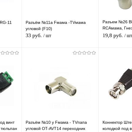
Разъем №26 B
 RG-11
Разъём №11а Fмама -TVмама
RCAмама, Гнез
угловой (F10)
RCA (TS-021)
33 руб.
19,8 руб.
/ шт
/ ш
В корзину
равнению
Купить в 1 клик
К сравнению
Купить в 1 
аличии
В избранное
В наличии
В избранное
од винт
Разъём №10 у Fмама - TVпапа
Коннектор Ште
 тюльпан
угловой OT-AVT14 переходник
колодкой под 