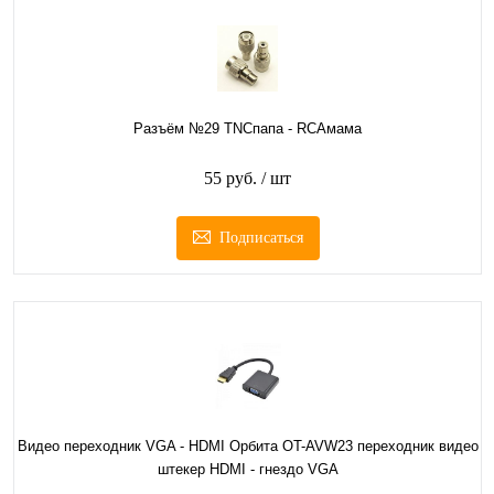
Разъём №29 TNCпапа - RCAмама
55 руб.
/ шт
Подписаться
Видео переходник VGA - HDMI Орбита OT-AVW23 переходник видео
штекер HDMI - гнездо VGA