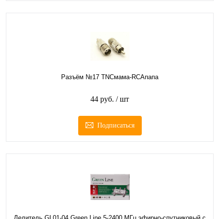
Разъём №17 TNCмама-RCAпапа
44 руб.
/ шт
Подписаться
Делитель GL01-04 Green Line 5-2400 МГц эфирно-спутниковый с