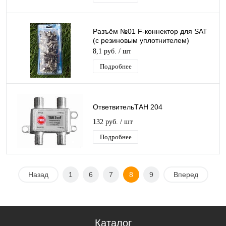
Разъём №01 F-коннектор для SAT
(с резиновым уплотнителем)
Run&Teng (блистер 100 шт)
8,1 руб.
/ шт
Подробнее
ОтветвительТАН 204
132 руб.
/ шт
Подробнее
Назад
1
6
7
8
9
Вперед
Каталог