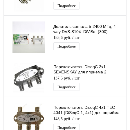
Подробнее
Делитель сигнала 5-2400 МГц, 4-
way DVS-S104: DiViSat (300)
183,6 руб.
/ шт
Подробнее
Переключатель DiseqC 2х1
SEVENSKAY для пприёма 2
спутников одним ресивером
137,5 руб.
/ шт
(цифровой приставкой)
Подробнее
Переключатель DiseqC 4х1 TEC-
4041 (DiSeqC-1, 4x1) для пприёма
4 спутников одним ресивером
148,5 руб.
/ шт
(цифр.)
Подробнее