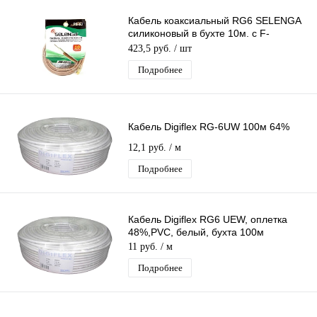
Кабель коаксиальный RG6 SELENGA
силиконовый в бухте 10м. с F-
разъемами, PVC (1.0mm CCS+FOAM
423,5 руб.
/ шт
PE+COPPY
Подробнее
Кабель Digiflex RG-6UW 100м 64%
12,1 руб.
/ м
Подробнее
Кабель Digiflex RG6 UEW, оплетка
48%,PVC, белый, бухта 100м
11 руб.
/ м
Подробнее