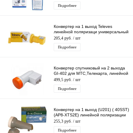
Подробнее
Конвертер на 1 выход Televes
линейной поляризаци универсальный
для МТС/Телекарта/Триколор
205,4 руб.
/ шт
75/HotBird
Подробнее
Конвертер спутниковый на 2 выхода
GI-402 для МТС,Телекарта, линейной
поляризации Galaxy Innovations
499,5 руб.
/ шт
Подробнее
Конвертер на 1 выход (U201) ( 40SST)
(AP8-XTS2E) линейной поляризации
универсальный
255,3 руб.
/ шт
Подробнее