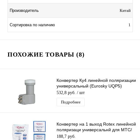
Производитель
Китай
Сортировка по наличию
1
ПОХОЖИЕ ТОВАРЫ (8)
Конвертер Ку4 линейной поляризации
универсальный (Eurosky UQP5)
(AК54-ХT2E-F) на 4 вых Ку-4
532,8 руб.
/ шт
Подробнее
Конвертер на 1 выход Rotex линейной
поляризаци универсальнй для МТС/
Телекарта/Триколор 75/ HotBird13
188,7 руб.