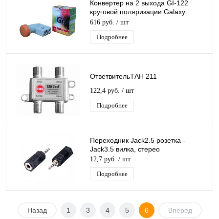
Конвертер на 2 выхода GI-122
круговой поляризации Galaxy
Innovations TWIN для Триколор/
616 руб.
/ шт
НТВ-Плюс
Подробнее
ОтветвительТАН 211
122,4 руб.
/ шт
Подробнее
Переходник Jack2.5 розетка -
Jack3.5 вилка, стерео
12,7 руб.
/ шт
Подробнее
Назад
1
3
4
5
6
Вперед