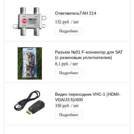
ОтветвительТАН 214
132 руб.
/ шт
Подробнее
Разъём №01 F-коннектор для SAT
(с резиновым уплотнителем)
Run&Teng (блистер 100 шт)
8,1 руб.
/ шт
Подробнее
Видео переходник VHC-1 (HDMI-
VGA/J3.5)/400
330 руб.
/ шт
Подробнее