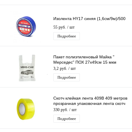
Изолента HY17 синяя (1,6см/9м)/500
55 руб.
/ шт
Подробнее
Пакет полиэтиленовый Майка "
Мерседес" ПОХ 27х49см 15 мкм
(10гр) /100шт/1000 шт*меш
3,2 руб.
/ шт
Подробнее
Скотч клейкая лента 409B 409 метров
прозрачная упаковочная лента скотч
55мм х 409м
330 руб.
/ шт
Подробнее