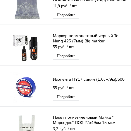
шт*меш
11,9 руб.
/ шт
Подробнее
Маркер перманентный черный Te
Neng 425 (7мм) Big marker
55 руб.
/ шт
Подробнее
Изолента HY17 синяя (1,6см/9м)/500
55 руб.
/ шт
Подробнее
Пакет полиэтиленовый Майка "
Мерседес" ПОХ 27х49см 15 мкм
(10гр) /100шт/1000 шт*меш
3,2 руб.
/ шт