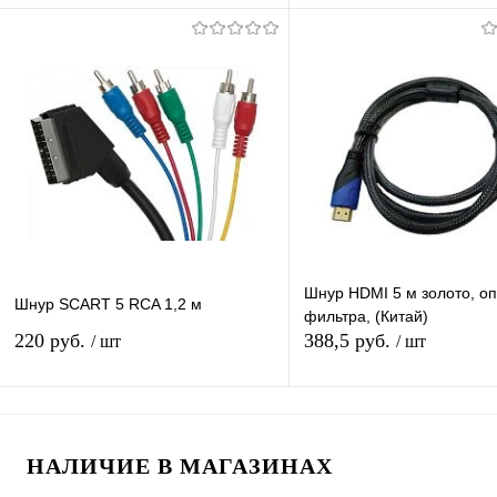
В корзину
Подписатьс
Купить в 1 клик
К сравнению
Купить в 1 клик
К с
В избранное
В наличии
В избранное
Под
Шнур HDMI 5 м золото, оп
Шнур SCART 5 RCA 1,2 м
фильтра, (Китай)
220 руб.
388,5 руб.
/ шт
/ шт
В корзину
Подписатьс
НАЛИЧИЕ В МАГАЗИНАХ
Купить в 1 клик
К сравнению
Купить в 1 клик
К с