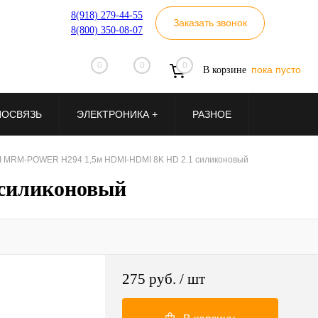
8(918) 279-44-55
Заказать звонок
8(800) 350-08-07
0
0
0
пока пусто
В корзине
ИОСВЯЗЬ
ЭЛЕКТРОНИКА +
РАЗНОЕ
 MRM-POWER H294 1,5м HDMI-HDMI 8K HD 2.1 силиконовый
силиконовый
275 руб.
/ шт