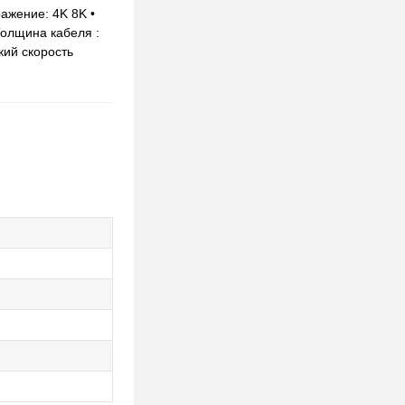
ажение: 4K 8K •
Толщина кабеля :
кий скорость