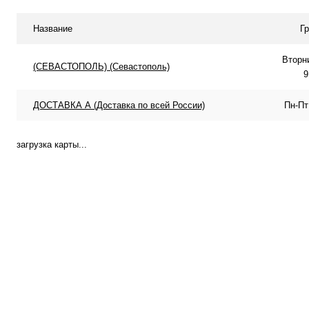
В избранное
В наличии
В избранное
Под
Название
Г
Вторн
(СЕВАСТОПОЛЬ) (Севастополь)
9
ДОСТАВКА А (Доставка по всей России)
Пн-Пт
загрузка карты...