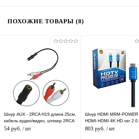
ПОХОЖИЕ ТОВАРЫ (8)
Шнур AUX - 2RCA H19 длина 25см,
Шнур HDMI MRM-POWER
кабель аудио/видео, штекер 2RCA
HDMI-HDMI 4K HD ver 2.0
- гнездо AUX (3.5mm-F to 2RCA-M)
Premium, позолоченные
54 руб.
803 руб.
/ шт
/ шт
контакты,силиконовая об