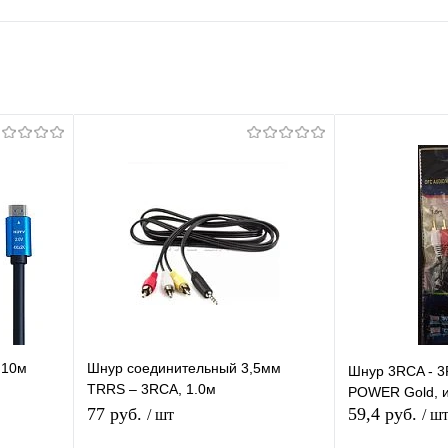
 10м
Шнур соединительный 3,5мм
Шнур 3RCA - 3
TRRS – 3RCA, 1.0м
POWER Gold, и
(С-1793/1792S)
77 руб.
59,4 руб.
/ шт
/ ш
олочка