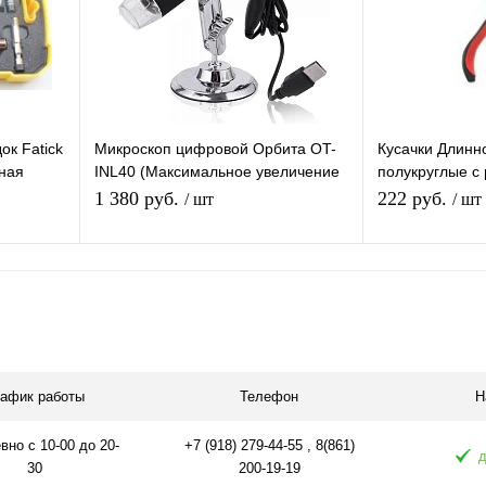
 заказ
В избранное
В наличии
В избранное
ок Fatick
Микроскоп цифровой Орбита OT-
Кусачки Длинн
тная
INL40 (Максимальное увеличение
полукруглые с
 пинцет
1000X)
возвратной пр
1 380 руб.
222 руб.
/ шт
/ шт
В корзину
равнению
Купить в 1 клик
К сравнению
Купить в 1 
аличии
В избранное
В наличии
В избранное
рафик работы
Телефон
Н
но с 10-00 до 20-
+7 (918) 279-44-55 , 8(861)
д
30
200-19-19