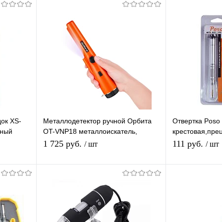
ок XS-
Металлодетектор ручной Орбита
Отвертка Poso
тный
OT-VNP18 металлоискатель,
крестовая,пре
звуковой и вибро сигнал, подсветка
сборки/разбор
1 725 руб.
111 руб.
/ шт
/ шт
телефонов,час
гаджетов
я
В корзину
равнению
Купить в 1 клик
К сравнению
Купить в 1 