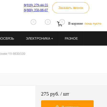
8(918) 279-44-55
Заказать звонок
8(800) 350-08-07
0
0
0
пока пусто
В корзине
ИОСВЯЗЬ
ЭЛЕКТРОНИКА +
РАЗНОЕ
оники YX-9830/100
275 руб.
/ шт