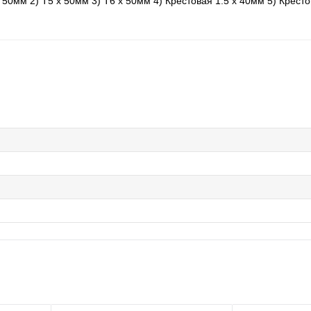
 50мм 2) T5 x 50мм 3) T6 x 50мм 4) Крестовая 1.5 х 40мм 5) Крест