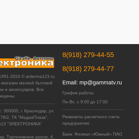
8(918) 279-44-55
8(918) 279-44-77
 1991-2024 © antenna123.ru
Email:
mp@gammatv.ru
т-магазин мелкой бытовой
ки и аксессуаров. Все
График работы
щищены.
Пн-Вс: с 9:00 до 17:00
 350000, г. Краснодар, ул.
Реквизиты расчетного счета
178/2, ТК "МедиаПлаза",
предприятия:
№13 "ЭЛЕКТРОНИКА"
Банк: Филиал «Южный» ПАО
ар, Тургеневское шоссе, 4,