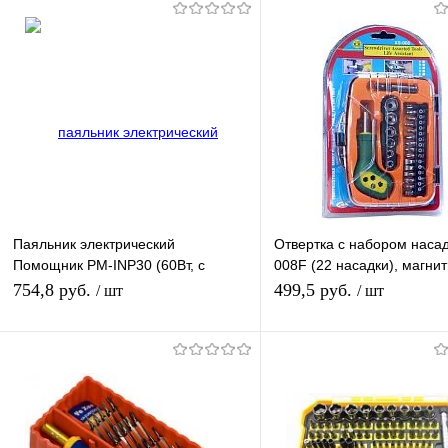
Паяльник электрический
Отвертка с набором насад
Помощник PM-INP30 (60Вт, с
008F (22 насадки), магни
терморегулятором, заземление)
держатель бит
754,8 руб.
499,5 руб.
/ шт
/ шт
В корзину
Подписатьс
Купить в 1 клик
К сравнению
Купить в 1 клик
К с