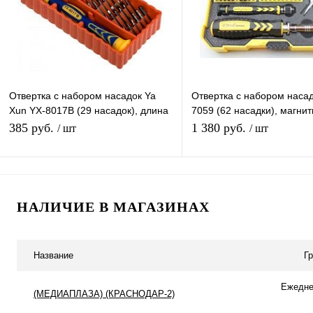
В избранное
В наличии
В избранное
Под
Отвертка с набором насадок Ya
Отвертка с набором насад
Xun YX-8017B (29 насадок), длина
7059 (62 насадки), магни
отвертки 120 мм
ручка-держатель для бит,
385 руб.
1 380 руб.
/ шт
/ шт
Подписаться
В корзину
НАЛИЧИЕ В МАГАЗИНАХ
Купить в 1 клик
К сравнению
Купить в 1 клик
К с
В избранное
Под заказ
В избранное
В н
Название
Г
Ежеднев
(МЕДИАПЛАЗА) (КРАСНОДАР-2)