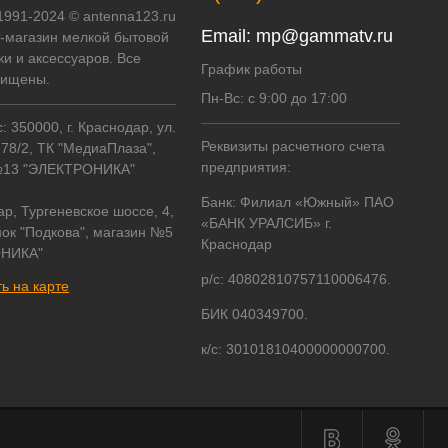
 1991-2024 © antenna123.ru
Email:
mp@gammatv.ru
т-магазин мелкой бытовой
ки и аксессуаров. Все
График работы
щищены.
Пн-Вс: с 9:00 до 17:00
 350000, г. Краснодар, ул.
Реквизиты расчетного счета
178/2, ТК "МедиаПлаза",
предприятия:
№13 "ЭЛЕКТРОНИКА"
Банк: Филиал «Южный» ПАО
ар, Тургеневское шоссе, 4,
«БАНК УРАЛСИБ» г.
ок "Подкова", магазин №5
Краснодар
НИКА"
р/с: 40802810757110006476.
ь на карте
БИК 040349700.
к/с: 30101810400000000700.