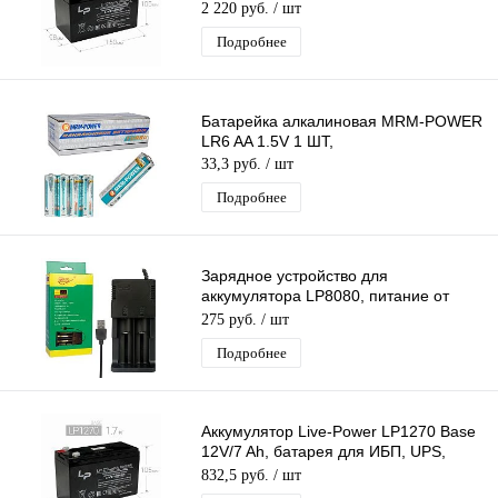
(151*99*95mm)
2 220 руб.
/ шт
Подробнее
Батарейка алкалиновая MRM-POWER
LR6 AA 1.5V 1 ШТ,
33,3 руб.
/ шт
Подробнее
Зарядное устройство для
аккумулятора LP8080, питание от
USB, (26650/18650/14500) на 2-слота
275 руб.
/ шт
Подробнее
Аккумулятор Live-Power LP1270 Base
12V/7 Ah, батарея для ИБП, UPS,
свинцово-кислотный (150*65*105mm)
832,5 руб.
/ шт