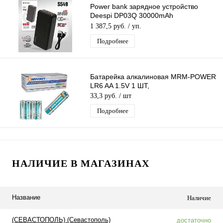
Power bank зарядное устройство
Deespi DP03Q 30000mAh
PD20W/QC3.0/Fast 22.5W
1 387,5 руб.
/ уп.
Подробнее
Батарейка алкалиновая MRM-POWER
LR6 AA 1.5V 1 ШТ,
33,3 руб.
/ шт
Подробнее
НАЛИЧИЕ В МАГАЗИНАХ
Название
Наличие
(СЕВАСТОПОЛЬ) (Севастополь)
достаточно