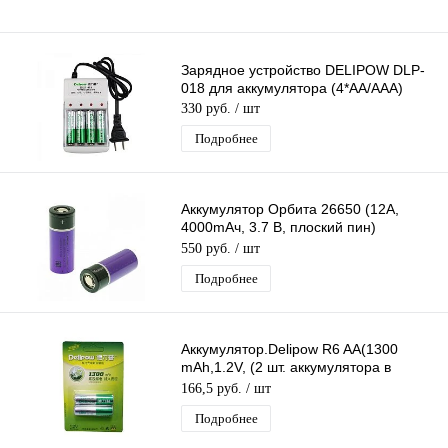
Зарядное устройство DELIPOW DLP-
018 для аккумулятора (4*AA/AAA)
330 руб.
/ шт
Подробнее
Аккумулятор Орбита 26650 (12А,
4000mAч, 3.7 В, плоский пин)
перезаряжаемая литий-ионная
550 руб.
/ шт
Батарея 1ШТ.
Подробнее
Аккумулятор.Delipow R6 AA(1300
mAh,1.2V, (2 шт. аккумулятора в
блистере) BP-2 цена за 1 ШТ.
166,5 руб.
/ шт
Подробнее