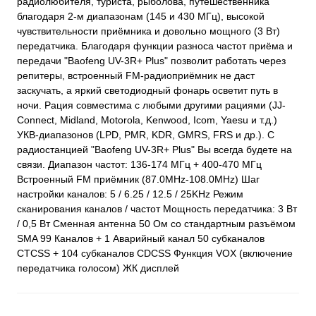
радиолюбителя, туриста, рыболова, путешественника
благодаря 2-м диапазонам (145 и 430 МГц), высокой
чувствительности приёмника и довольно мощного (3 Вт)
передатчика. Благодаря функции разноса частот приёма и
передачи "Baofeng UV-3R+ Plus" позволит работать через
репитеры, встроенный FM-радиоприёмник не даст
заскучать, а яркий светодиодный фонарь осветит путь в
ночи. Рация совместима с любыми другими рациями (JJ-
Connect, Midland, Motorola, Kenwood, Icom, Yaesu и т.д.)
УКВ-диапазонов (LPD, PMR, KDR, GMRS, FRS и др.). С
радиостанцией "Baofeng UV-3R+ Plus" Вы всегда будете на
связи. Диапазон частот: 136-174 МГц + 400-470 МГц
Встроенный FM приёмник (87.0MHz-108.0MHz) Шаг
настройки каналов: 5 / 6.25 / 12.5 / 25KHz Режим
сканирования каналов / частот Мощность передатчика: 3 Вт
/ 0,5 Вт Сменная антенна 50 Ом со стандартным разъёмом
SMA 99 Каналов + 1 Аварийный канал 50 субканалов
CTCSS + 104 субканалов CDCSS Функция VOX (включение
передатчика голосом) ЖК дисплей