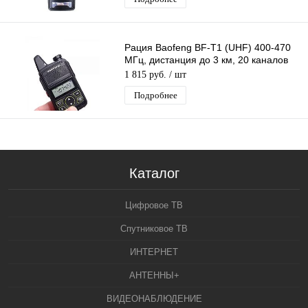
Рация Baofeng BF-T1 (UHF) 400-470
МГц, дистанция до 3 км, 20 каналов
Поддержка CTCSS/DCS кодов
1 815 руб.
/ шт
Подробнее
Каталог
Цифровое ТВ
Спутниковое ТВ
ИНТЕРНЕТ
АНТЕННЫ+
ВИДЕОНАБЛЮДЕНИЕ