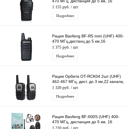
470 МГц, дистанция до 5 км, 16
каналов, таймер, фонарик
1 155 руб.
/ шт
Подробнее
Рация Baofeng BF-R5 mini (UHF) 400-
470 МГц,дистанц до 5 км,16
каналов,VOX голосовое управл
1 375 руб.
/ шт
передачей
Подробнее
Рации Орбита OT-RCK04 2шт (UHF)
462-467 МГц, дист. до 3 км,22 канала,
дисплей, фонарик, автосканиров
1 320 руб.
/ шт
Подробнее
Рация Baofeng BF-600S (UHF) 400-
470 МГц, дистанция до 5 км, 16
каналов, таймер, фонарик
1 210 руб.
/ шт