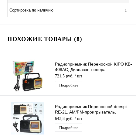
Сортировка по наличию
1
ПОХОЖИЕ ТОВАРЫ (8)
Радиоприемник Переносной KIPO KB-
408AC, Диапазон тюнера
AM/FM/TV/SW1-2, Питание 220В
721,5 руб.
/ шт
Подробнее
Радиоприемник Переносной deespi
RE-21, AM/FM-проигрыватель,
питание аккумулятор/220В
643,8 руб.
/ шт
AM/FM/SW1-2/TV
Подробнее