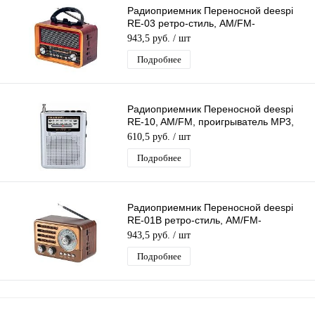
Радиоприемник Переносной deespi
RE-03 ретро-стиль, AM/FM-
проигрыватель, питание
943,5 руб.
/ шт
аккумулятор/220В
Подробнее
Радиоприемник Переносной deespi
RE-10, AM/FM, проигрыватель MP3,
BT/USB/AUX/MicroSD,
610,5 руб.
/ шт
аккумулятор/220
Подробнее
Радиоприемник Переносной deespi
RE-01B ретро-стиль, AM/FM-
проигрыватель, питание
943,5 руб.
/ шт
аккумулятор/220В
Подробнее