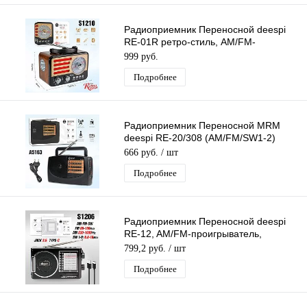
Радиоприемник Переносной deespi
RE-01R ретро-стиль, AM/FM-
проигрыватель, питание
999 руб.
аккумулятор/220В
Подробнее
Радиоприемник Переносной MRM
deespi RE-20/308 (AM/FM/SW1-2)
проигрыватель, Питание: 220В
666 руб.
/ шт
Подробнее
Радиоприемник Переносной deespi
RE-12, AM/FM-проигрыватель,
питание аккумулятор/220В
799,2 руб.
/ шт
Подробнее