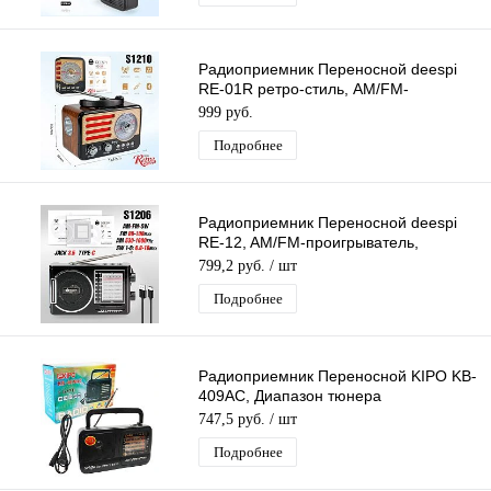
Радиоприемник Переносной deespi
RE-01R ретро-стиль, AM/FM-
проигрыватель, питание
999 руб.
аккумулятор/220В
Подробнее
Радиоприемник Переносной deespi
RE-12, AM/FM-проигрыватель,
питание аккумулятор/220В
799,2 руб.
/ шт
Подробнее
Радиоприемник Переносной KIPO KB-
409AC, Диапазон тюнера
AM/FM/TV/SW1-2, Питание 220В
747,5 руб.
/ шт
Подробнее