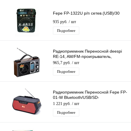
Fepe FP-1322U р/п сетев.(USB)/30
935 руб.
/ шт
Подробнее
Радиоприемник Переносной deespi
RE-14, AM/FM-проигрыватель,
питание аккумулятор/220В
965,7 руб.
/ шт
Подробнее
Радиоприемник Переносной Fepe FP-
01-W Bluetooth/USB/SD-
проигрыватель Питание от
1 221 руб.
/ шт
Аккумулятора / 220В
Подробнее