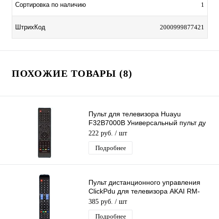
Сортировка по наличию
1
ШтрихКод
2000999877421
ПОХОЖИЕ ТОВАРЫ (8)
Пульт для телевизора Huayu
F32B7000B Универсальный пульт ду
для тв DEXP
222 руб.
/ шт
Подробнее
Пульт дистанционного управления
ClickPdu для телевизора AKAI RM-
L1602 Универсальный пульт для ТВ
385 руб.
/ шт
Подробнее