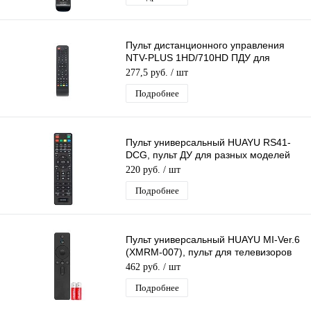
Пульт дистанционного управления
NTV-PLUS 1HD/710HD ПДУ для
ресиверов НТВ Плюс 1HD и 710HD
277,5 руб.
/ шт
Подробнее
Пульт универсальный HUAYU RS41-
DCG, пульт ДУ для разных моделей
телевизоров
220 руб.
/ шт
Подробнее
Пульт универсальный HUAYU MI-Ver.6
(XMRM-007), пульт для телевизоров
Xiaomi, с голосовым управлением
462 руб.
/ шт
Подробнее