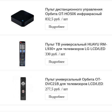
Пульт дистанционного управления
Орбита OT-HOS06 инфракрасный
пульт, Рабочий диапазон 10 м на 360°
832,5 руб.
/ шт
Подробнее
Пульт ТВ универсальный HUAYU RM-
L930+ для телевизоров LG LCD/LED
корпус AKB72914293 3D
330 руб.
/ шт
Подробнее
Пульт универсальный Орбита OT-
DVC21B для телевизоров LCD/LED
Philips
277,5 руб.
/ шт
Подробнее