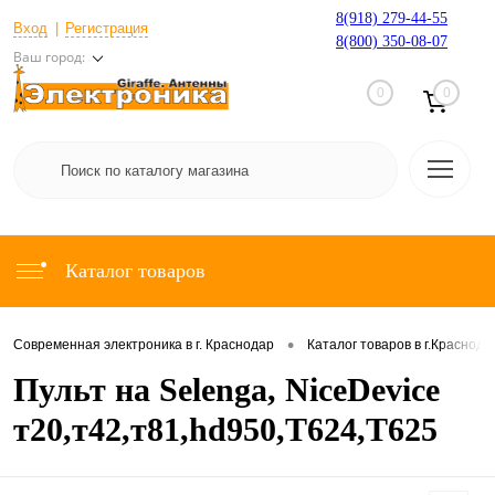
8(918) 279-44-55
Вход
Регистрация
8(800) 350-08-07
Ваш город:
0
0
Каталог товаров
•
Современная электроника в г. Краснодар
Каталог товаров в г.Краснода
Пульт на Selenga, NiceDevice
т20,т42,т81,hd950,T624,T625