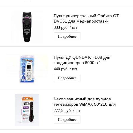
Пульт универсальный Орбита OT-
DVC51 для медиаприставки
Ростелеком
333 руб.
/ шт
Подробнее
Пульт ДУ QUNDA KT-E08 для
кондиционеров 6000 в 1
универсальный пульт для
440 руб.
/ шт
кондиционеров
Подробнее
Чехол защитный для пультов
телевизоров WiMAX 50*210 для
телевизионного ПДУ, ПВХ,
277,5 руб.
/ шт
искусственная кожа
Подробнее