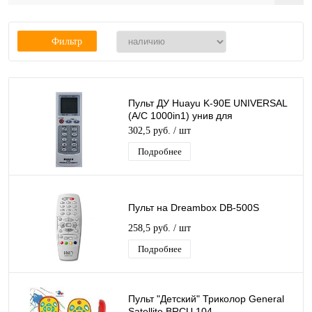
Фильтр
Пульт ДУ Huayu K-90E UNIVERSAL
(A/C 1000in1) унив для
кондиционеров ориг.
302,5 руб.
/ шт
Подробнее
Пульт на Dreambox DB-500S
258,5 руб.
/ шт
Подробнее
Пульт "Детский" Триколор General
Satellite BRCU 104