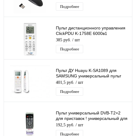
Подробнее
Пульт дистанционного управления
ClickPDU K-1758E 6000в1
Универсальный пульт для
385 руб.
/ шт
кондиционеров
Подробнее
Пульт ДУ Huayu K-SA1089 для
SAMSUNG универсальный пульт
для кондиционеров
401,5 руб.
/ шт
Подробнее
Пульт универсальный DVB-T2+2
для приставок ! универсальный для
разных моделей DVB-T2
192,5 руб.
/ шт
Подробнее