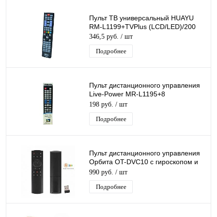
Пульт ТВ универсальный HUAYU
RM-L1199+TVPlus (LCD/LED)/200
346,5 руб.
/ шт
Подробнее
Пульт дистанционного управления
Live-Power MR-L1195+8
Универсальный пульт для
198 руб.
/ шт
телевизоров
Подробнее
Пульт дистанционного управления
Орбита OT-DVC10 с гироскопом и
голосовым управлением, USB, 2.4G
990 руб.
/ шт
Подробнее