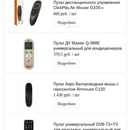
Пульт дистанционного управления
ClickPdu Air Mouse G10S с
гироскопом и голосовым
660 руб.
/ шт
управлением
Подробнее
Пульт ДУ Master Q-988E
универсальный для кондиционеров
1000 в 1
379,5 руб.
/ шт
Подробнее
Пульт Аэро Беспроводная мышь с
гироскопом Airmouse C120
1 430 руб.
/ шт
Подробнее
Пульт универсальный DVB-T2+TV
для приставок, универсальный для