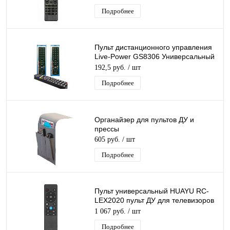
Подробнее
Пульт дистанционного управления
Live-Power GS8306 Универсальный
пульт для Триколор ТВ
192,5 руб.
/ шт
Подробнее
Органайзер для пультов ДУ и
прессы
605 руб.
/ шт
Подробнее
Пульт универсальный HUAYU RC-
LEX2020 пульт ДУ для телевизоров
BBK, с подключением Bluetooth
1 067 руб.
/ шт
Подробнее