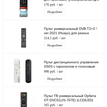
разных моделей DVB-T2
176 руб.
/ шт
Подробнее
Пульт универсальный DVB-T2+3 !
ver.2021 (Huayu) для разных
моделей DVB-T2 приставок
214,5 руб.
/ шт
Подробнее
Пульт дистанционного управления
G50S с гироскопом и голосовым
управлением 2.4G
990 руб.
/ шт
Подробнее
Пульт ТВ универсальный Орбита
OT-DVC01(JS-707E) (LCD/LED)
165 руб.
/ шт