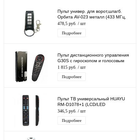
Пульт универ. для ворот,шлагб.
Орбита AV-023 металл (433 МГц,
27А)/500
478,5 руб.
/ шт
Подробнее
Пульт дистанционного управления
G30S с гироскопом и голосовым
управлением 2.4G
1 815 руб.
/ шт
Подробнее
Пульт ТВ универсальный HUAYU
RM-D1078+1 (LCD/LED
Samsung)/200
346,5 руб.
/ шт
Подробнее