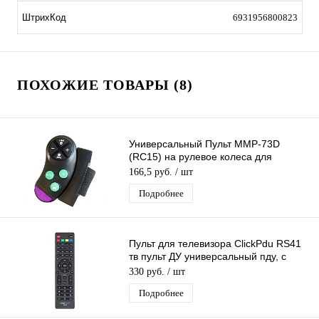
ШтрихКод
6931956800823
ПОХОЖИЕ ТОВАРЫ (8)
Универсальный Пульт MMP-73D
(RC15) на рулевое колеса для
автомагнитол , Беспроводной пульт
166,5 руб.
/ шт
Подробнее
Пульт для телевизора ClickPdu RS41
тв пульт ДУ универсальный пду, с
функцией SMART
330 руб.
/ шт
Подробнее