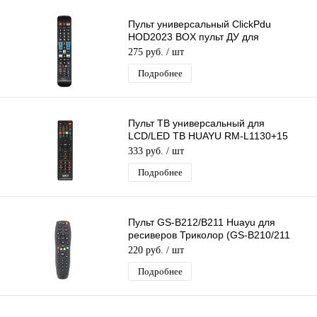
Пульт универсальный ClickPdu
HOD2023 BOX пульт ДУ для
телевизоров Samsung, IVI, Okko
275 руб.
/ шт
Подробнее
Пульт ТВ универсальный для
LCD/LED ТВ HUAYU RM-L1130+15
Заменяет огромное кол-во пультов
333 руб.
/ шт
телевизоров
Подробнее
Пульт GS-B212/B211 Huayu для
ресиверов Триколор (GS-B210/211
В-212
220 руб.
/ шт
B520,В521,B522,В531/533,В532/534)
Подробнее