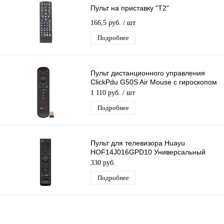
Пульт на приставку "Т2"
166,5 руб.
/ шт
Подробнее
Пульт дистанционного управления
ClickPdu G50S Air Mouse с гироскопом
и голосовым управлением 2.4G
1 110 руб.
/ шт
Подробнее
Пульт для телевизора Huayu
HOF14J016GPD10 Универсальный
пульт ду для различных моделей
330 руб.
телевизоров
Подробнее