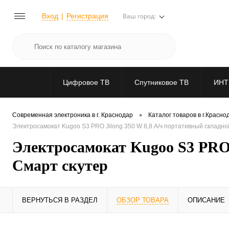
Вход
Регистрация
Ваш город:
Цифровое ТВ
Спутниковое ТВ
ИНТ
•
Современная электроника в г. Краснодар
Каталог товаров в г.Красно
Электросамокат Kugoo S3 PRO Jilong 350 W 8,8 А/ч портативный складно
Электросамокат Kugoo S3 PRO 
Смарт скутер
ВЕРНУТЬСЯ В РАЗДЕЛ
ОБЗОР ТОВАРА
ОПИСАНИЕ