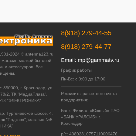
8(918) 279-44-55
8(918) 279-44-77
 1991-2024 © antenna123.ru
Email:
mp@gammatv.ru
т-магазин мелкой бытовой
ки и аксессуаров. Все
График работы
щищены.
Пн-Вс: с 9:00 до 17:00
 350000, г. Краснодар, ул.
Реквизиты расчетного счета
178/2, ТК "МедиаПлаза",
предприятия:
№13 "ЭЛЕКТРОНИКА"
Банк: Филиал «Южный» ПАО
ар, Тургеневское шоссе, 4,
«БАНК УРАЛСИБ» г.
ок "Подкова", магазин №5
Краснодар
НИКА"
р/с: 40802810757110006476.
ь на карте