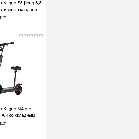
 Kugoo S3 jilong 8,8
тативный складной
 Смарт скутер
 шт
одписаться
клик
К сравнению
Недоступно
т Kugoo M4 pro
5 А/ч со складным
 шт