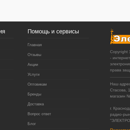
ия
Помощь и сервисы
Главная
Copyright
Отзывы
- интерне
электрони
Акции
права за
Услуги
Наш адрес:
Оптовикам
Стасова, 
Бренды
магазин 
Доставка
г. Краснод
Вопрос ответ
радио-рын
"ЭЛЕКТРО
Блог
Посмотрет