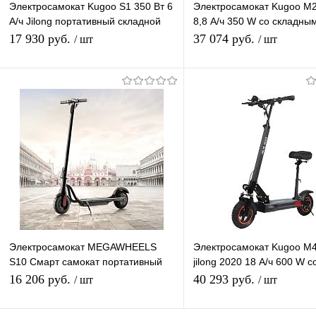
Электросамокат Kugoo S1 350 Вт 6
Электросамокат Kugoo M2 
А/ч Jilong портативный складной
8,8 А/ч 350 W со складны
электрический Смарт скутер
сиденьем
17 930 руб.
37 074 руб.
/ шт
/ шт
Подписаться
Подписатьс
Купить в 1 клик
К сравнению
Купить в 1 клик
К с
В избранное
В наличии
В избранное
Нед
Электросамокат MEGAWHEELS
Электросамокат Kugoo M4
S10 Смарт самокат портативный
jilong 2020 18 А/ч 600 W с
складной электрический скутер для
складным сиденьем
16 206 руб.
40 293 руб.
/ шт
/ шт
взрослых