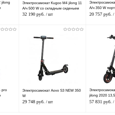
jilong
Электросамокат
Электросамокат Kugoo M4 jilong 11
м
А/ч 350 W пор
А/ч 500 W со складным сиденьем
электрический
32 190 руб.
20 757 руб.
/ шт
/
я
Подписаться
П
равнению
Купить в 1 клик
К сравнению
Купить в 1 
оступно
В избранное
Недоступно
В избранное
 pro
Электросамока
Электросамокат Aovo S3 NEW 350
о
jilong 2020 13,
W
сиденьем
29 748 руб.
57 831 руб.
/ шт
/