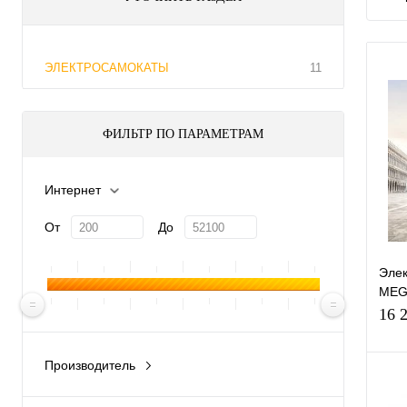
ЭЛЕКТРОСАМОКАТЫ
11
ФИЛЬТР ПО ПАРАМЕТРАМ
Интернет
От
До
Элек
MEG
само
16 
скла
скут
Производитель
Китай