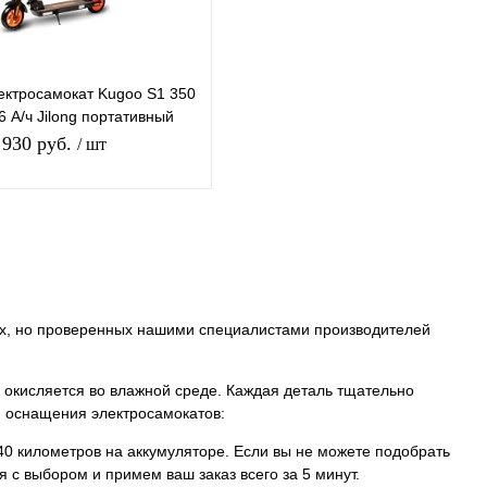
ектросамокат Kugoo S1 350
6 А/ч Jilong портативный
ладной электрический
 930 руб.
/ шт
арт скутер
Подписаться
Купить в 1
К
ик
сравнению
ных, но проверенных нашими специалистами производителей
В избранное
В наличии
 окисляется во влажной среде. Каждая деталь тщательно
 оснащения электросамокатов:
0 километров на аккумуляторе. Если вы не можете подобрать
 с выбором и примем ваш заказ всего за 5 минут.