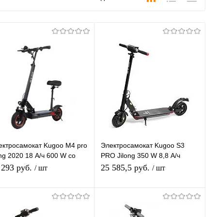
ектросамокат Kugoo M4 pro
Электросамокат Kugoo S3
ong 2020 18 А/ч 600 W со
PRO Jilong 350 W 8,8 А/ч
ладным сиденьем
портативный складной
 293 руб.
25 585,5 руб.
/ шт
/ шт
электрический Смарт скутер
Подписаться
Подписаться