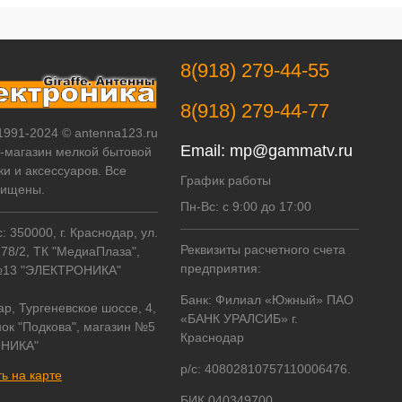
8(918) 279-44-55
8(918) 279-44-77
 1991-2024 © antenna123.ru
Email:
mp@gammatv.ru
т-магазин мелкой бытовой
ки и аксессуаров. Все
График работы
щищены.
Пн-Вс: с 9:00 до 17:00
 350000, г. Краснодар, ул.
Реквизиты расчетного счета
178/2, ТК "МедиаПлаза",
предприятия:
№13 "ЭЛЕКТРОНИКА"
Банк: Филиал «Южный» ПАО
ар, Тургеневское шоссе, 4,
«БАНК УРАЛСИБ» г.
ок "Подкова", магазин №5
Краснодар
НИКА"
р/с: 40802810757110006476.
ь на карте
БИК 040349700.