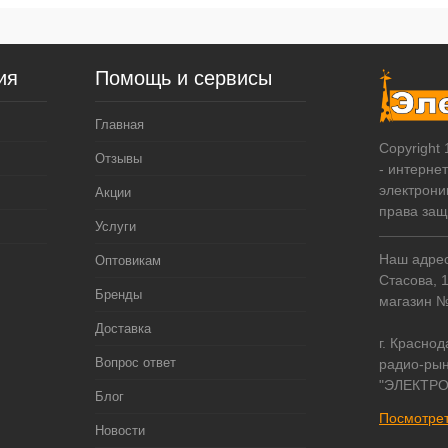
ия
Помощь и сервисы
Главная
Copyright
Отзывы
- интерне
электрони
Акции
права за
Услуги
Наш адрес:
Оптовикам
Стасова, 
Бренды
магазин 
Доставка
г. Краснод
Вопрос ответ
радио-рын
"ЭЛЕКТРО
Блог
Посмотрет
Новости