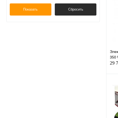
К
Показать
Сбросить
клик
В
Элек
350
29 
К
клик
В