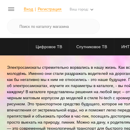
Вход
Регистрация
Ваш город:
Цифровое ТВ
Спутниковое ТВ
ИНТ
Электросамокаты стремительно ворвались в нашу жизнь. Как вс
молодёжь. Именно они стали раздражать водителей на дорогах
как бы негативно мы к ним не относились - это наше будущее. 
об электросамокатах, изучите их параметры в каталоге, - вы п
каждому! В каталоге представлены решения на любой вкус – от
черным матовым корпусом до моделей в стиле hi-tech с хроми
рисунком. Это транспортное средство будущего, которое не то
впечатления от экстремальной езды, но и поможет легко передв
препятствий и объезжать пробки в час-пик, посещать достопри
просто выехать на природу, пикник. Можно на дачу, к родителям
— это современный технологичный транспорт для быстрого п