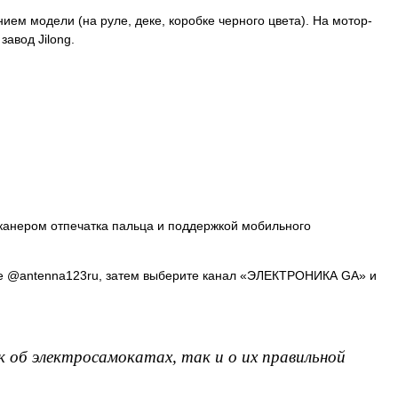
ием модели (на руле, деке, коробке черного цвета). На мотор-
авод Jilong.
сканером отпечатка пальца и поддержкой мобильного
те @antenna123ru, затем выберите канал «ЭЛЕКТРОНИКА GA» и
к об электросамокатах, так и о их правильной