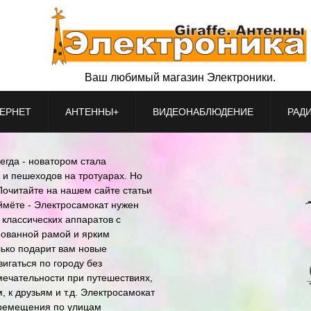
Ваш любимый магазин Электроники.
ЕРНЕТ
АНТЕННЫ+
ВИДЕОНАБЛЮДЕНИЕ
РАД
егда - новатором стала
 и пешеходов на тротуарах. Но
Почитайте на нашем сайте статьи
оймёте - Электросамокат нужен
 классических аппаратов с
рованной рамой и ярким
лько подарит вам новые
игаться по городу без
мечательности при путешествиях,
, к друзьям и т.д. Электросамокат
еремещения по улицам