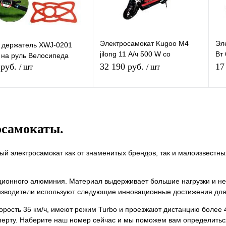
Электросамокат Kugoo M4
Эл
 держатель XWJ-0201
jilong 11 А/ч 500 W со
Вт 
 на руль Велосипеда
складным сиденьем
ск
 руб.
32 190 руб.
17
/ шт
/ шт
См
Подписаться
Подписаться
осамокаты.
упить в 1
К
Купить в 1
К
сравнению
клик
сравнению
кл
ый электросамокат как от знаменитых брендов, так и малоизвест
 избранное
В избранное
Недоступно
Недоступно
ационного алюминия. Материал выдерживает большие нагрузки и не
зводители используют следующие инновационные достижения для
ость 35 км/ч, имеют режим Turbo и проезжают дистанцию более 4
сперту. Наберите наш номер сейчас и мы поможем вам определиться