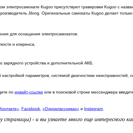
ом электросамокате Kugoo присутствуют гравировки Kugoo с назван
оизводитель Jilong. Оригинальные самокаты Kugoo делает только з
ния для оснащения электросамокатов:
кости и клиренса;
о зарядного устройства и дополнительной АКБ;
й настройкой параметров, системой диагностики неисправностей, 
дите по
инвайт-ссылке
или в поисковой строке мессенджера введи
Контакте»
,
Facebook
,
«Одноклассниках»
и
Instagram
.
у страницы) - и вы узнаете много еще интересного ка