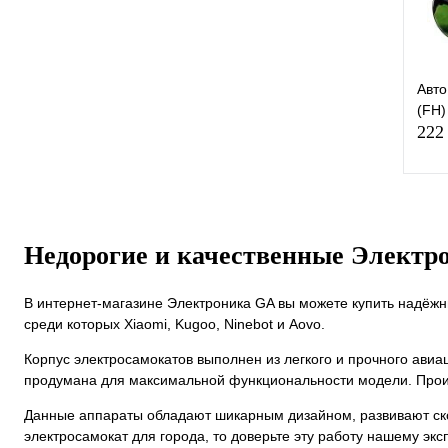
Авто
(FH)
222
Недорогие и качественные Электр
К
клик
В интернет-магазине Электроника GA вы можете купить надёжн
В
среди которых Xiaomi, Kugoo, Ninebot и Aovo.
Корпус электросамокатов выполнен из легкого и прочного ави
продумана для максимальной функциональности модели. Прои
Данные аппараты обладают шикарным дизайном, развивают скор
электросамокат для города, то доверьте эту работу нашему эк