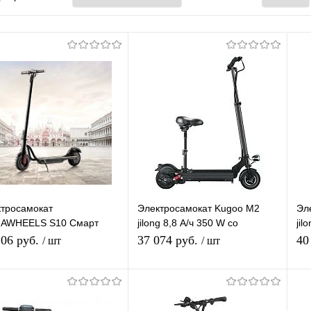
тросамокат
Электросамокат Kugoo M2
Эл
AWHEELS S10 Смарт
jilong 8,8 А/ч 350 W со
jil
кат портативный
складным сиденьем
ск
206 руб.
37 074 руб.
40
/ шт
/ шт
дной электрический
ер для взрослых
Подписаться
Подписаться