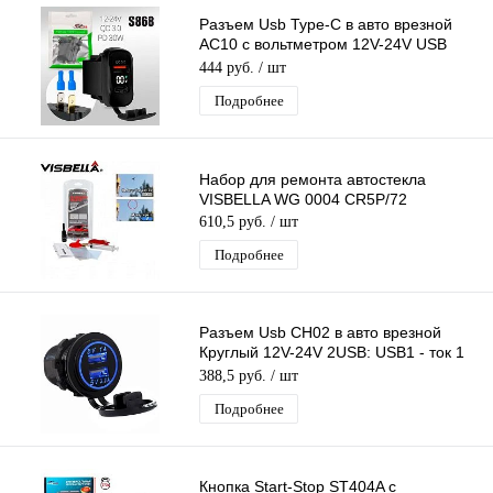
Разъем Usb Type-C в авто врезной
AC10 с вольтметром 12V-24V USB
QC3.0 - Type-C PD 30W
444 руб.
/ шт
Подробнее
Набор для ремонта автостекла
VISBELLA WG 0004 CR5P/72
610,5 руб.
/ шт
Подробнее
Разъем Usb CH02 в авто врезной
Круглый 12V-24V 2USB: USB1 - ток 1
Ампер, USB2 - ток 2.1 Ампер
388,5 руб.
/ шт
Подробнее
Кнопка Start-Stop ST404A с