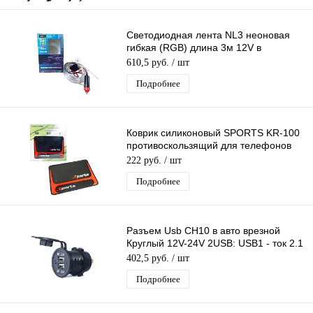
Светодиодная лента NL3 неоновая
гибкая (RGB) длина 3м 12V в
автомобиль
610,5 руб.
/ шт
Подробнее
Коврик силиконовый SPORTS KR-100
противоскользящий для телефонов
(13*18,5см)
222 руб.
/ шт
Подробнее
Разъем Usb CH10 в авто врезной
Круглый 12V-24V 2USB: USB1 - ток 2.1
Ампер, USB2 - ток 2.1 Ампер
402,5 руб.
/ шт
Подробнее