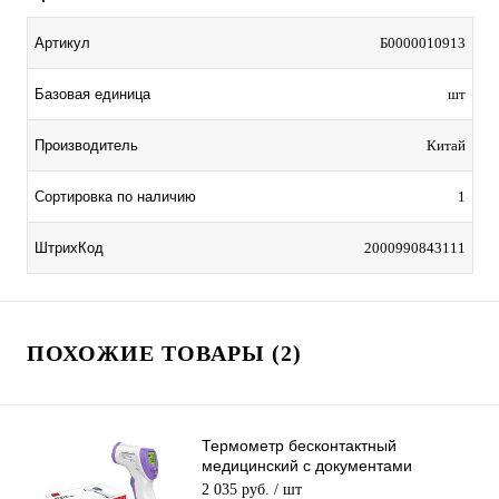
Артикул
Б0000010913
Базовая единица
шт
Производитель
Китай
Сортировка по наличию
1
ШтрихКод
2000990843111
ПОХОЖИЕ ТОВАРЫ (2)
Термометр бесконтактный
медицинский с документами
инфракрасный F01
2 035 руб.
/ шт