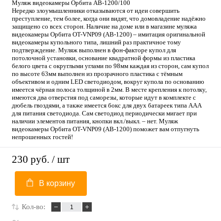
Муляж видеокамеры Орбита AB-1200/100
Нередко злоумышленники отказываются от идеи совершить
преступление, тем более, когда они видят, что домовладение надёжно
защищено со всех сторон. Наличие на доме или в магазине муляжа
видеокамеры Орбита OT-VNP09 (AB-1200) – имитация оригинальной
видеокамеры купольного типа, лишний раз практичное тому
подтверждение. Муляж выполнен в фон-факторе купол для
потолочной установки, основание квадратной формы из пластика
белого цвета с округлыми углами по 98мм каждая из сторон, сам купол
по высоте 63мм выполнен из прозрачного пластика с тёмным
объективом и одним LED светодиодом, вокруг купола по основанию
имеется чёрная полоса толщиной в 2мм. В месте крепления к потолку,
имеются два отверстия под саморезы, которые идут в комплекте с
дюбель гвоздями, а также имеется бокс для двух батареек типа ААА
для питания светодиода. Сам светодиод периодически мигает при
наличии элементов питания, кнопки вкл./выкл. – нет. Муляж
видеокамеры Орбита OT-VNP09 (AB-1200) поможет вам отпугнуть
непрошенных гостей!
230 руб.
/ шт
В корзину
Кол-во: