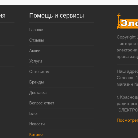
ия
Помощь и сервисы
Главная
Copyright
Отзывы
- интерне
электрони
Акции
права за
Услуги
Наш адрес:
Оптовикам
Стасова, 
Бренды
магазин 
Доставка
г. Краснод
Вопрос ответ
радио-рын
"ЭЛЕКТРО
Блог
Посмотрет
Новости
Каталог