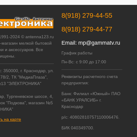
8(918) 279-44-55
8(918) 279-44-77
 1991-2024 © antenna123.ru
Email:
mp@gammatv.ru
т-магазин мелкой бытовой
ки и аксессуаров. Все
График работы
щищены.
Пн-Вс: с 9:00 до 17:00
 350000, г. Краснодар, ул.
Реквизиты расчетного счета
178/2, ТК "МедиаПлаза",
предприятия:
№13 "ЭЛЕКТРОНИКА"
Банк: Филиал «Южный» ПАО
ар, Тургеневское шоссе, 4,
«БАНК УРАЛСИБ» г.
ок "Подкова", магазин №5
Краснодар
НИКА"
р/с: 40802810757110006476.
ь на карте
БИК 040349700.