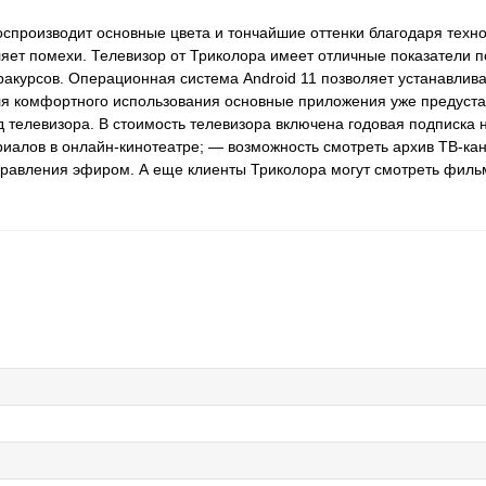
оспроизводит основные цвета и тончайшие оттенки благодаря техн
яет помехи. Телевизор от Триколора имеет отличные показатели п
 ракурсов. Операционная система Android 11 позволяет устанавлив
для комфортного использования основные приложения уже предуст
елевизора. В стоимость телевизора включена годовая подписка на
риалов в онлайн-кинотеатре; — возможность смотреть архив ТВ-кан
правления эфиром. А еще клиенты Триколора могут смотреть филь