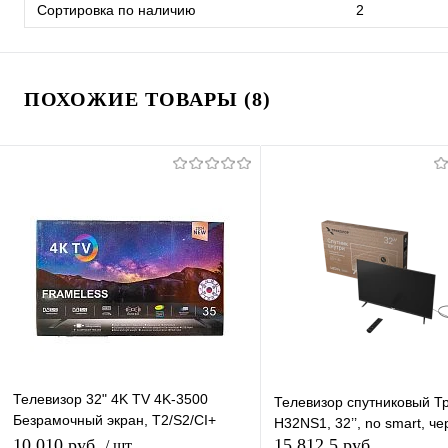
Сортировка по наличию
2
ПОХОЖИЕ ТОВАРЫ (8)
Телевизор 32" 4K TV 4K-3500
Телевизор спутниковый Т
Безрамочный экран, T2/S2/CI+
H32NS1, 32’’, no smart, ч
(простой)
10 010 руб.
15 812,5 руб.
/ шт