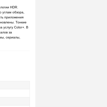
ологии HDR.
о углам обзора,
ать приложения
ановлены. Тонкие
 услугу Color+. В
алов за
мы, сериалы,