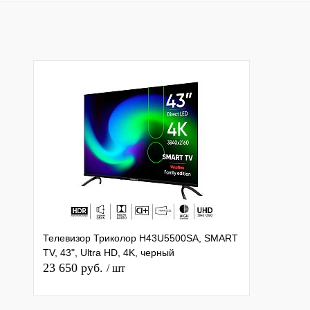
Купить в 1 клик
К сравнению
Купить в 1 клик
К с
В избранное
Недоступно
В избранное
Нед
Телевизор Триколор H43U5500SA, SMART
TV, 43", Ultra HD, 4K, черный
23 650 руб.
/ шт