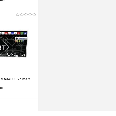
одписаться
клик
К сравнению
Недоступно
 MAX4500S Smart
 шт
одписаться