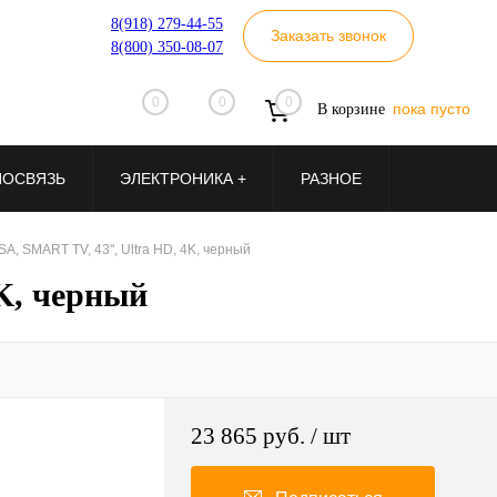
8(918) 279-44-55
Заказать звонок
8(800) 350-08-07
0
0
0
пока пусто
В корзине
ИОСВЯЗЬ
ЭЛЕКТРОНИКА +
РАЗНОЕ
, SMART TV, 43", Ultra HD, 4K, черный
K, черный
23 865 руб.
/ шт