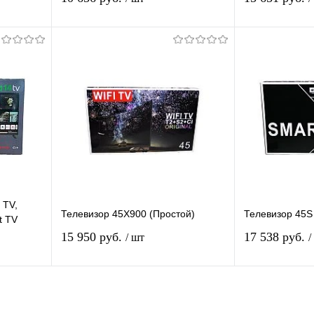
я
Подписаться
П
равнению
Купить в 1 клик
К сравнению
Купить в 1 
 заказ
В избранное
Недоступно
В избранное
 TV,
Телевизор 45X900 (Простой)
Телевизор 45S
t TV
15 950 руб.
17 538 руб.
/ шт
/
я
Подписаться
П