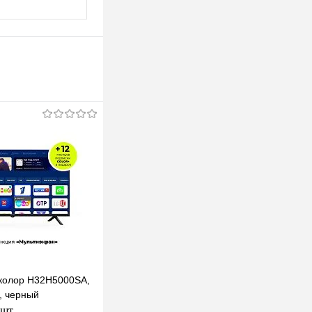
колор H32H5000SA,
, черный
 шт