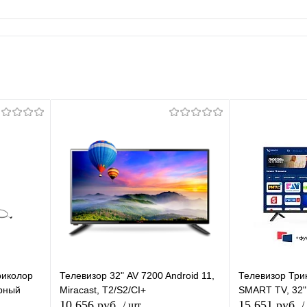
риколор
Телевизор 32" AV 7200 Android 11,
Телевизор Три
ерный
Miracast, T2/S2/CI+
SMART TV, 32"
10 656 руб.
15 651 руб.
/ шт
/