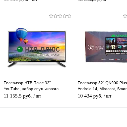
Подписаться
Подписатьс
Купить в 1 клик
К сравнению
Купить в 1 клик
К с
В избранное
Под заказ
В избранное
Под
Телевизор НТВ Плюс 32" +
Телевизор 32" QN900 Plus
YouTube, набор спутникового
Android 14, Miracast, Smar
оборудования для просмотра
(T2/S2/CI+)
11 155,5 руб.
10 434 руб.
/ шт
/ шт
каналов НТВ-Плюс
Подписаться
Подписатьс