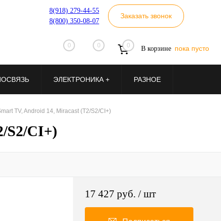
8(918) 279-44-55
Заказать звонок
8(800) 350-08-07
0
0
0
пока пусто
В корзине
ИОСВЯЗЬ
ЭЛЕКТРОНИКА +
РАЗНОЕ
rt TV, Android 14, Miracast (T2/S2/CI+)
2/S2/CI+)
17 427 руб.
/ шт