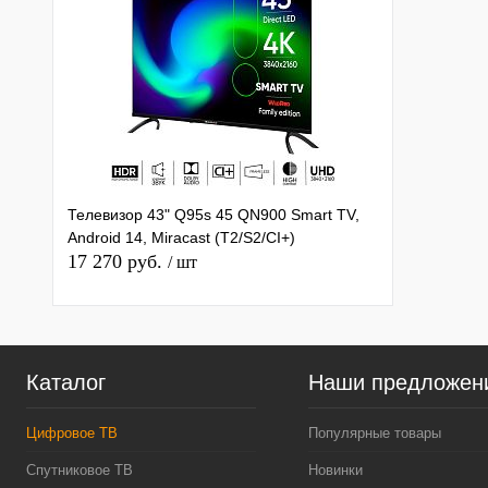
Телевизор 43" Q95s 45 QN900 Smart TV,
Android 14, Miracast (T2/S2/CI+)
17 270 руб.
/ шт
Каталог
Наши предложен
Цифровое ТВ
Популярные товары
Спутниковое ТВ
Новинки