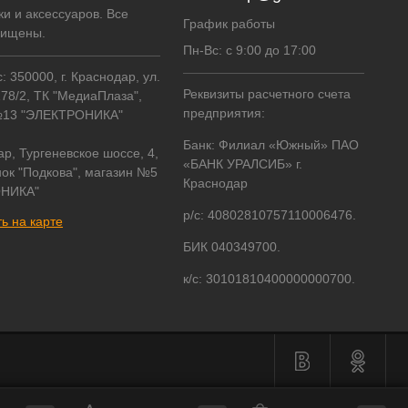
ки и аксессуаров. Все
График работы
щищены.
Пн-Вс: с 9:00 до 17:00
 350000, г. Краснодар, ул.
Реквизиты расчетного счета
178/2, ТК "МедиаПлаза",
предприятия:
№13 "ЭЛЕКТРОНИКА"
Банк: Филиал «Южный» ПАО
ар, Тургеневское шоссе, 4,
«БАНК УРАЛСИБ» г.
ок "Подкова", магазин №5
Краснодар
НИКА"
р/с: 40802810757110006476.
ь на карте
БИК 040349700.
к/с: 30101810400000000700.