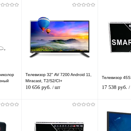
риколор
Телевизор 32" AV 7200 Android 11,
Телевизор 45S
ерный
Miracast, T2/S2/CI+
10 656 руб.
17 538 руб.
/ шт
/
Подписаться
П
равнению
Купить в 1 клик
К сравнению
Купить в 1 