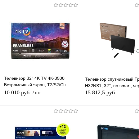
Телевизор 32" 4K TV 4K-3500
Телевизор спутниковый Т
Безрамочный экран, T2/S2/CI+
H32NS1, 32’’, no smart, ч
(простой)
10 010 руб.
15 812,5 руб.
/ шт
Подписаться
В корзину
Купить в 1 клик
К сравнению
Купить в 1 клик
К с