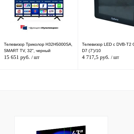
В избранное
Под заказ
В избранное
В н
Телевизор Триколор H32H5000SA,
Телевизор LED с DVB-T2 
SMART TV, 32", черный
D7 (7')/10
15 651 руб.
4 717,5 руб.
/ шт
/ шт
Подписаться
Подписатьс
Купить в 1 клик
К сравнению
Купить в 1 клик
К с
В избранное
Недоступно
В избранное
Нед