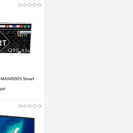
 MAX4500S Smart
 шт
одписаться
клик
К сравнению