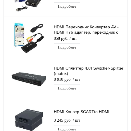
USB
Подробнее
HDMI Переходник Конвертер AV -
HDMI H76 адаптер, переходник с
3RCA (AV) на источник HDMI
858 руб.
/ шт
Подробнее
HDMI Сплиттер 4Х4 Switcher-Splitter
(matrix)
8 910 руб.
/ шт
Подробнее
HDMI Конвер SCARTto HDMI
3 245 руб.
/ шт
Подробнее