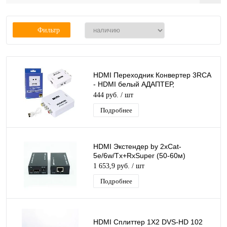
Фильтр
HDMI Переходник Конвертер 3RCA
- HDMI белый АДАПТЕР,
КОНВЕРТЕР, ПРЕОБРАЗОВАТЕЛЬ,
444 руб.
/ шт
питание от USB
Подробнее
HDMI Экстендер by 2xCat-
5e/6w/Tx+RxSuper (50-60м)
1 653,9 руб.
/ шт
Подробнее
HDMI Сплиттер 1Х2 DVS-HD 102