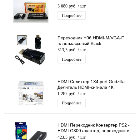
3 080 руб.
/ шт
Подробнее
Переходник H06 HDMI-M/VGA-F
пластмассовый Black
313,5 руб.
/ шт
Подробнее
HDMI Сплиттер 1Х4 port Godzilla
Делитель HDMI-сигнала 4К
1 287 руб.
/ шт
Подробнее
HDMI Переходник Конвертер PS2 -
HDMI G300 адаптер, переходник с
игровой приставки на ТВ, питание
423,5 руб.
/ шт