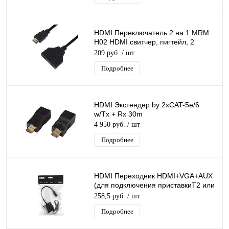
HDMI Переключатель 2 на 1 MRM
H02 HDMI свитчер, пигтейл, 2
гнезда, длина 30см
209 руб.
/ шт
Подробнее
HDMI Экстендер by 2xCAT-5e/6
w/Tx + Rx 30m
4 950 руб.
/ шт
Подробнее
HDMI Переходник HDMI+VGA+AUX
(для подключения приставкиТ2 или
др. к монитору или проектору)
258,5 руб.
/ шт
Подробнее