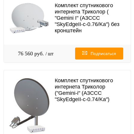
Комплект спутникового
интернета Триколор (
"Gemini I" (A3CCC
"SkyEdgeII-c-0.76/Ka") без
кронштейн
76 560 руб.
/ шт
Подписаться
Комплект спутникового
интернета Триколор
("Gemini-i" (A3CCC
"SkyEdgeII-c-0.74/Ka")