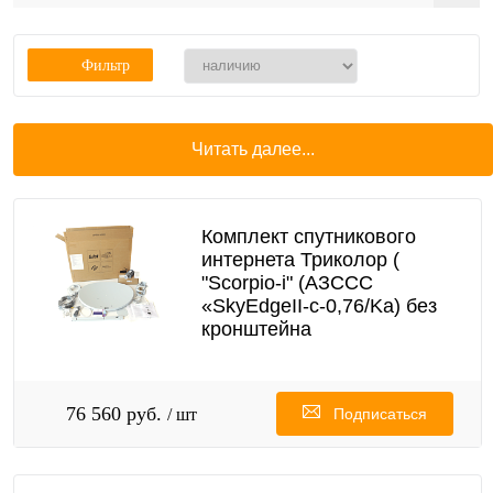
Фильтр
Читать далее...
Комплект спутникового
интернета Триколор (
"Scorpio-i" (AЗССС
«SkyEdgeII-c-0,76/Ka) без
кронштейна
76 560 руб.
/ шт
Подписаться