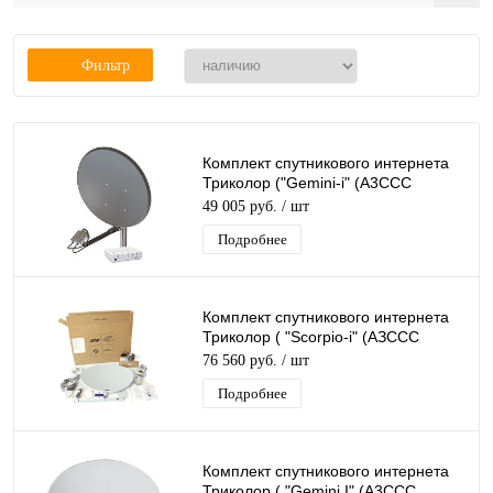
Фильтр
Комплект спутникового интернета
Триколор ("Gemini-i" (A3CCC
"SkyEdgeII-c-0.74/Ka")
49 005 руб.
/ шт
Подробнее
Комплект спутникового интернета
Триколор ( "Scorpio-i" (AЗССС
«SkyEdgeII-c-0,76/Ka) без
76 560 руб.
/ шт
кронштейна
Подробнее
Комплект спутникового интернета
Триколор ( "Gemini I" (A3CCC