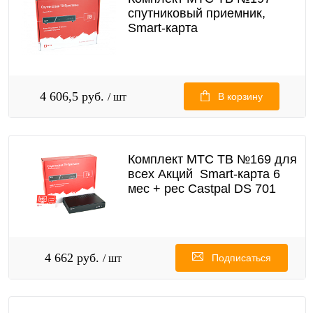
спутниковый приемник,
Smart-карта
4 606,5 руб.
/ шт
В корзину
Комплект МТС ТВ №169 для
всех Акций Smart-карта 6
мес + рес Castpal DS 701
4 662 руб.
/ шт
Подписаться