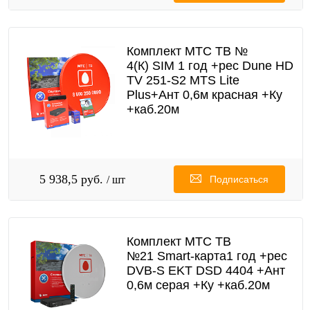
Комплект МТС ТВ №
4(К) SIM 1 год +рес Dune HD
TV 251-S2 MTS Lite
Plus+Ант 0,6м красная +Ку
+каб.20м
5 938,5 руб.
/ шт
Подписаться
Комплект МТС ТВ
№21 Smart-карта1 год +рес
DVB-S EKT DSD 4404 +Ант
0,6м серая +Ку +каб.20м