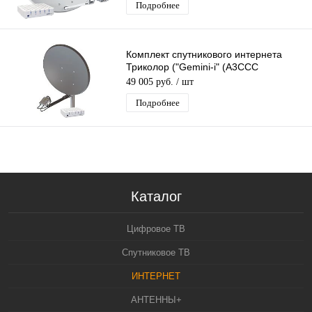
Подробнее
Комплект спутникового интернета
Триколор ("Gemini-i" (A3CCC
"SkyEdgeII-c-0.74/Ka")
49 005 руб.
/ шт
Подробнее
Каталог
Цифровое ТВ
Спутниковое ТВ
ИНТЕРНЕТ
АНТЕННЫ+