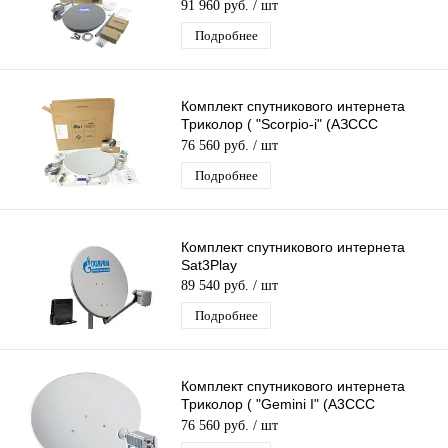
S2X - 0.76/Ka) без кронштейна
91 960 руб.
/ шт
Подробнее
Комплект спутникового интернета
Триколор ( "Scorpio-i" (AЗССС
«SkyEdgeII-c-0,76/Ka) без кронштейна
76 560 руб.
/ шт
Подробнее
Комплект спутникового интернета
Sat3Play
89 540 руб.
/ шт
Подробнее
Комплект спутникового интернета
Триколор ( "Gemini I" (A3CCC
"SkyEdgeII-c-0.76/Ka") без кронштейн
76 560 руб.
/ шт