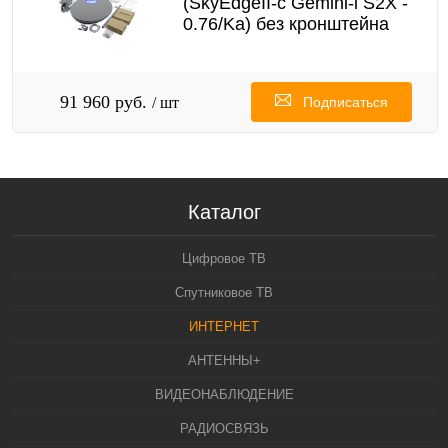
(SkyEdgeII-c Gemini-i S2X -
0.76/Ka) без кронштейна
91 960 руб.
/ шт
Подписаться
Каталог
Цифровое ТВ
Спутниковое ТВ
ИНТЕРНЕТ
АНТЕННЫ+
ВИДЕОНАБЛЮДЕНИЕ
РАДИОСВЯЗЬ