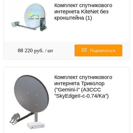
Комплект спутникового
интернета KiteNet без
кронштейна (1)
88 220 руб.
/ шт
Подписаться
Комплект спутникового
интернета Триколор
("Gemini-i" (A3CCC
"SkyEdgeII-c-0.74/Ka")