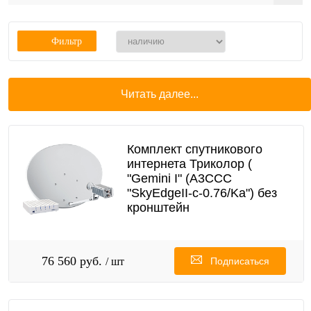
Фильтр
Читать далее...
Комплект спутникового
интернета Триколор (
"Gemini I" (A3CCC
"SkyEdgeII-c-0.76/Ka") без
кронштейн
76 560 руб.
/ шт
Подписаться