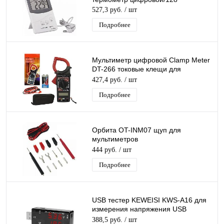
527,3 руб.
/ шт
Подробнее
Мультиметр цифровой Clamp Meter
DT-266 токовые клещи для
электриков токоизмерительные
427,4 руб.
/ шт
клещи клемметр
Подробнее
Орбита OT-INM07 щуп для
мультиметров
(1000В,крокодилы)/200
444 руб.
/ шт
Подробнее
USB тестер KEWEISI KWS-A16 для
измерения напряжения USB
портов, зарядных устройств,
388,5 руб.
/ шт