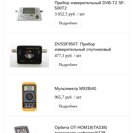
Прибор измерительный DVB-T2 SF-
500T2
3 052,5 руб.
/ шт
Подробнее
DVSSF9507: Прибор
измерительный спутниковый
стрелочный со круглым окном
477,3 руб.
/ шт
индикацией DiViSat (200)
Подробнее
Мультиметр M92B/40
965,7 руб.
/ шт
Подробнее
Орбита OT-HOM18(TA338)
термометр цифровой/128