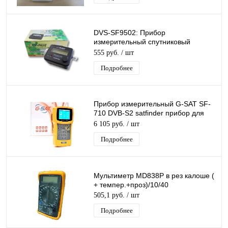
DVS-SF9502: Прибор
измерительный спутниковый
стрелочный со светодиодной
555 руб.
/ шт
индикацией DiViSat (100)
Подробнее
Прибор измерительный G-SAT SF-
710 DVB-S2 satfinder прибор для
точной настройки спутниковых
6 105 руб.
/ шт
антенн
Подробнее
Мультиметр MD838P в рез калоше (
+ темпер.+проз)/10/40
505,1 руб.
/ шт
Подробнее