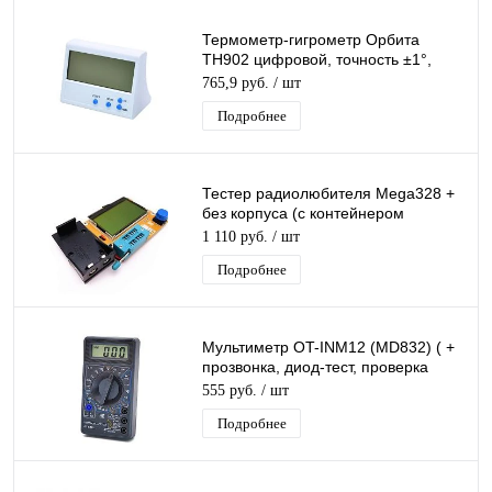
Термометр-гигрометр Орбита
TH902 цифровой, точность ±1°,
время, будильник, дата,
765,9 руб.
/ шт
беспроводной датчик
Подробнее
Тестер радиолюбителя Mega328 +
без корпуса (с контейнером
питания)
1 110 руб.
/ шт
Подробнее
Мультиметр OT-INM12 (МD832) ( +
прозвонка, диод-тест, проверка
транзисторов)
555 руб.
/ шт
Подробнее