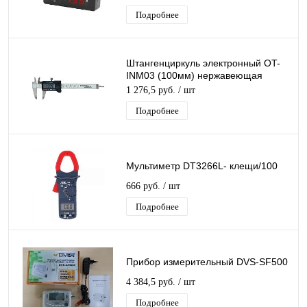
Powerbank
Подробнее
Штангенциркуль электронный OT-
INM03 (100мм) нержавеющая
сталь глубиномер,Высокий
1 276,5 руб.
/ шт
показатели точности
Подробнее
Мультиметр DT3266L- клещи/100
666 руб.
/ шт
Подробнее
Прибор измерительный DVS-SF500
4 384,5 руб.
/ шт
Подробнее