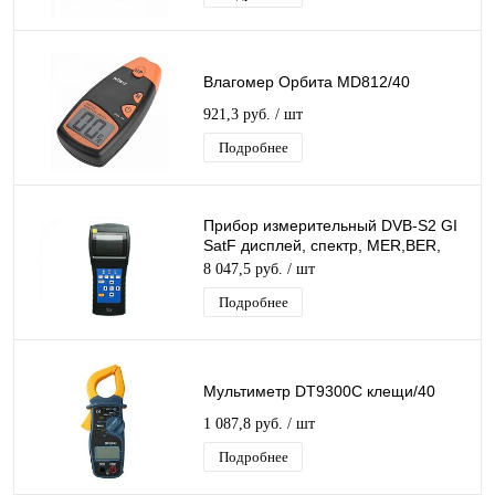
Влагомер Орбита MD812/40
921,3 руб.
/ шт
Подробнее
Прибор измерительный DVB-S2 GI
SatF дисплей, спектр, MER,BER,
S/N, уровень, транспондер,
8 047,5 руб.
/ шт
Подробнее
Мультиметр DT9300C клещи/40
1 087,8 руб.
/ шт
Подробнее