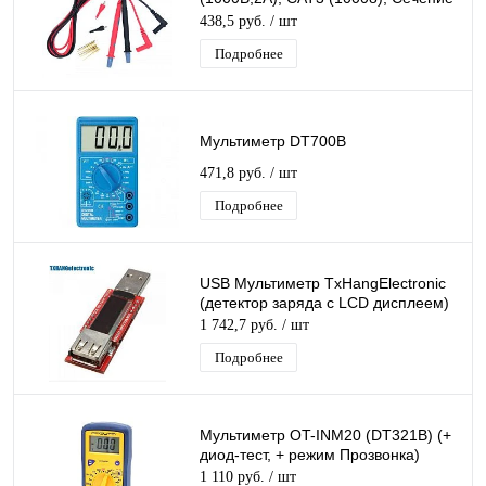
62*0.13мм, Длина 1,55м, Ток 10А
438,5 руб.
/ шт
Подробнее
Мультиметр DT700B
471,8 руб.
/ шт
Подробнее
USB Мультиметр TxHangElectronic
(детектор заряда с LCD дисплеем)
1 742,7 руб.
/ шт
Подробнее
Мультиметр OT-INM20 (DT321B) (+
диод-тест, + режим Прозвонка)
1 110 руб.
/ шт