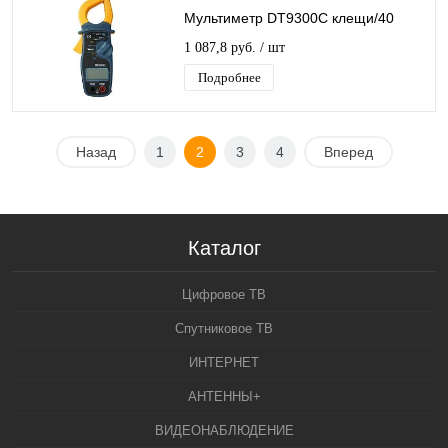
Мультиметр DT9300C клещи/40
1 087,8 руб.
/ шт
Подробнее
Назад
1
2
3
4
Вперед
Каталог
Цифровое ТВ
Спутниковое ТВ
ИНТЕРНЕТ
АНТЕННЫ+
ВИДЕОНАБЛЮДЕНИЕ