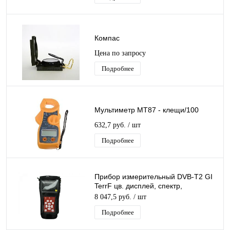
Компас
Цена по запросу
Подробнее
Мультиметр MT87 - клещи/100
632,7 руб.
/ шт
Подробнее
Прибор измерительный DVB-T2 GI
TerrF цв. дисплей, спектр,
MER,BER, S/N, уровень
8 047,5 руб.
/ шт
Подробнее