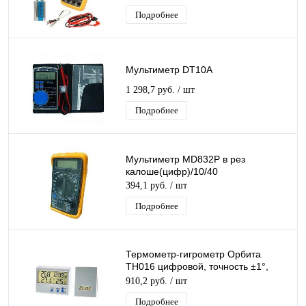
Профессиональный Тестер
Подробнее
Мультиметр DT10A
1 298,7 руб.
/ шт
Подробнее
Мультиметр МD832P в рез
калоше(цифр)/10/40
394,1 руб.
/ шт
Подробнее
Термометр-гигрометр Орбита
TH016 цифровой, точность ±1°,
время, будильник, дата,
910,2 руб.
/ шт
беспроводной датчик
Подробнее