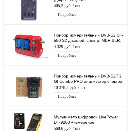
405,2 руб.
/ шт
Подробнее
Прибор измерительный DVB-S2 SF-
550 S2 дисплей, спектр, MER,BER,
S/N, уровень, транспондер,
4 329 руб.
/ шт
Подробнее
Прибор измерительный DVB-S2/T2
GI Combo PRO анализатор спектра,
Измеритель ТВ сигнала, поддержка
10 378,5 руб.
/ шт
AHD
Подробнее
Мультиметр цифровой LivePower
DT-9208 +измерение
ёмкости,температуры,частоты
560,6 руб.
/ шт