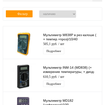
Фильтр
Мультиметр М838P в рез калоше (
+ темпер.+проз)/10/40
505,1 руб.
/ шт
Подробнее
Мультиметр INM-14 (MD838) (+
измерение температуры, + диод-
тест, + режим Прозвонка)
610,5 руб.
/ шт
Подробнее
Мультиметр MD182
(цифр+тест)/100