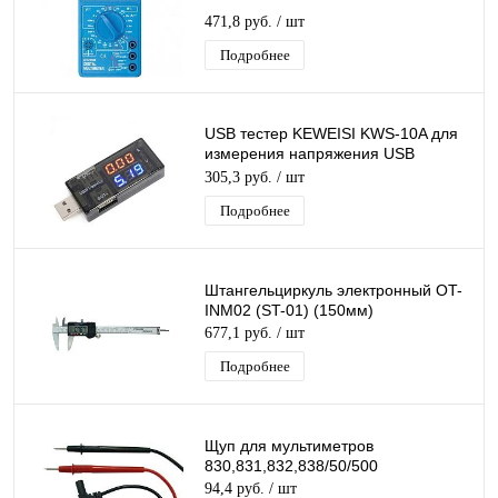
471,8 руб.
/ шт
Подробнее
USB тестер KEWEISI KWS-10A для
измерения напряжения USB
портов, зарядных устройств,
305,3 руб.
/ шт
Powerbank
Подробнее
Штангельциркуль электронный OT-
INM02 (ST-01) (150мм)
677,1 руб.
/ шт
Подробнее
Щуп для мультиметров
830,831,832,838/50/500
94,4 руб.
/ шт