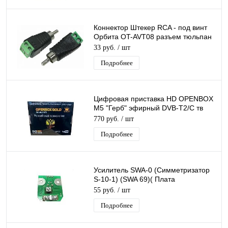
Коннектор Штекер RCA - под винт
Орбита OT-AVT08 разъем тюльпан
(RCA штекер) под винт на кабель
33 руб.
/ шт
Подробнее
Цифровая приставка HD OPENBOX
M5 "Герб" эфирный DVB-T2/C тв
приставка бесплатное тв тюнер
770 руб.
/ шт
медиаплеер
Подробнее
Усилитель SWA-0 (Симметризатор
S-10-1) (SWA 69)( Плата
согласования)
55 руб.
/ шт
Подробнее