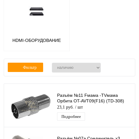
НDMI-ОБОРУДОВАНИЕ
Фильтр
Разъём №11 Fмама -TVмама
Орбита OT-AVT09(F16) (TD-308)
23,1 руб.
/ шт
Подробнее
Разъём №07а Соединитель x3