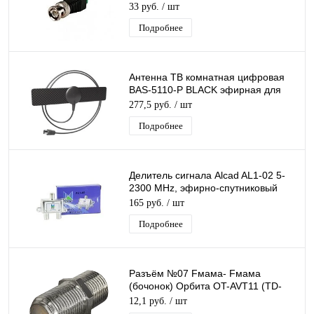
33 руб.
/ шт
Подробнее
Антенна ТВ комнатная цифровая
BAS-5110-P BLACK эфирная для
DVB-T2 телевидения (в пакете)
277,5 руб.
/ шт
Рэмо
Подробнее
Делитель сигнала Alcad AL1-02 5-
2300 MHz, эфирно-спутниковый
делитель сигнала тв на 2 F-выхода
165 руб.
/ шт
Подробнее
Разъём №07 Fмама- Fмама
(бочонок) Орбита OT-AVT11 (TD-
012)
12,1 руб.
/ шт