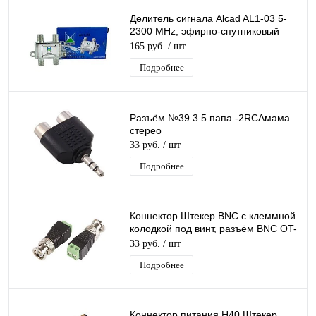
Делитель сигнала Alcad AL1-03 5-
2300 MHz, эфирно-спутниковый
делитель сигнала тв на 3 F-выхода
165 руб.
/ шт
Подробнее
Разъём №39 3.5 папа -2RCAмама
стерео
33 руб.
/ шт
Подробнее
Коннектор Штекер BNC с клеммной
колодкой под винт, разъём BNC OT-
AVT04 (TD-314)
33 руб.
/ шт
Подробнее
Коннектор питания H40 Штекер