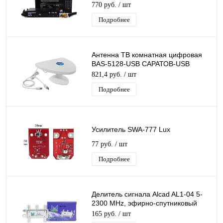
T2/C приставка бесплатное тв
770 руб.
/ шт
тюнер медиаплеер
Подробнее
Антенна ТВ комнатная цифровая
BAS-5128-USB САРАТОВ-USB
эфирная для DVB-T2 телевидения
821,4 руб.
/ шт
Рэмо
Подробнее
Усилитель SWA-777 Lux
77 руб.
/ шт
Подробнее
Делитель сигнала Alcad AL1-04 5-
2300 MHz, эфирно-спутниковый
делитель сигнала тв на 4 F-выхода
165 руб.
/ шт