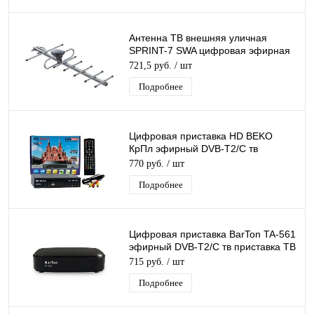
Антенна ТВ внешняя уличная
SPRINT-7 SWA цифровая эфирная
для DVB-T2 телевидения Рэмо
721,5 руб.
/ шт
BAS-1161-SWA
Подробнее
Цифровая приставка HD BEKO
КрПл эфирный DVB-T2/C тв
ресивер TV-тюнер бесплатного тв,
770 руб.
/ шт
медиаплеер
Подробнее
Цифровая приставка BarTon TA-561
эфирный DVB-T2/C тв приставка ТВ
без абонплаты TV-тюнер
715 руб.
/ шт
медиаплеер
Подробнее