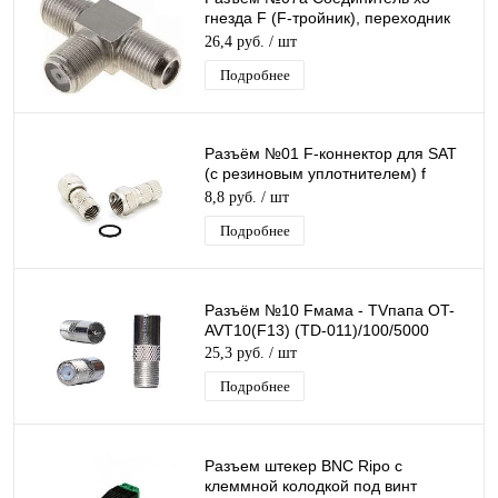
гнезда F (F-тройник), переходник
F-гнездо на 2 F-гнезда (T-бочка)
26,4 руб.
/ шт
Подробнее
Разъём №01 F-коннектор для SAT
(с резиновым уплотнителем) f
разъем OT-AVT13 (TD-005) (TS-
8,8 руб.
/ шт
005)
Подробнее
Разъём №10 Fмама - TVпапа OT-
AVT10(F13) (TD-011)/100/5000
25,3 руб.
/ шт
Подробнее
Разъем штекер BNC Ripo с
клеммной колодкой под винт