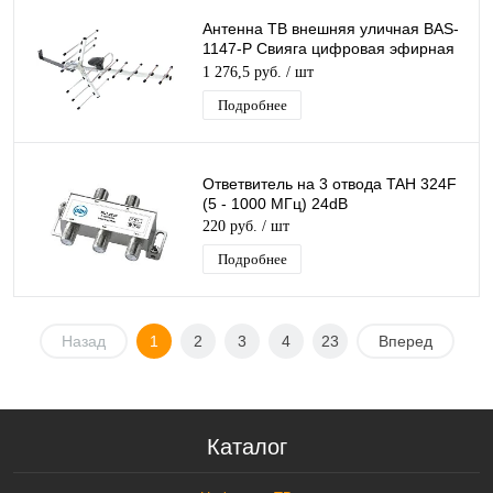
Антенна ТВ внешняя уличная BAS-
1147-Р Свияга цифровая эфирная
для DVB-T2 телевидения наружная
1 276,5 руб.
/ шт
Рэмо
Подробнее
Ответвитель на 3 отвода TAH 324F
(5 - 1000 МГц) 24dB
220 руб.
/ шт
Подробнее
Назад
1
2
3
4
23
Вперед
Каталог