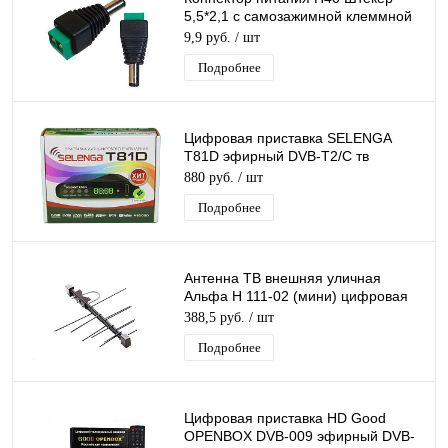
5,5*2,1 с самозажимной клеммной
колодкой, разъем, штекер питания
9,9 руб.
/ шт
Подробнее
Цифровая приставка SELENGA
T81D эфирный DVB-T2/C тв
ресивер, тюнер бесплатного IPTV,
880 руб.
/ шт
медиаплеер
Подробнее
Антенна ТВ внешняя уличная
Альфа Н 111-02 (мини) цифровая
эфирная для DVB-T2 телевидения
388,5 руб.
/ шт
наружная
Подробнее
Цифровая приставка HD Good
OPENBOX DVB-009 эфирный DVB-