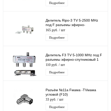
Подробнее
Делитель Ripo-3 TV 5-2500 MHz
под F разъемы эфирно-
спутниковый с проходом питания 1
165 руб.
/ шт
вход 3 выхода
Подробнее
Делитель F3 TV 5-1000 MHz под F
разъемы эфирно-спутниковый 1
вход 3 выхода
110 руб.
/ шт
Подробнее
Разъём №11а Fмама -TVмама
угловой (F10)
33 руб.
/ шт
Подробнее