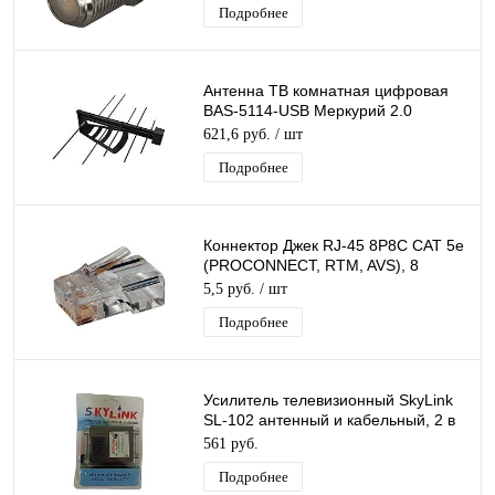
Подробнее
Антенна ТВ комнатная цифровая
BAS-5114-USB Меркурий 2.0
эфирная для DVB-T2 телевидения
621,6 руб.
/ шт
Подробнее
Коннектор Джек RJ-45 8P8C CAT 5e
(PROCONNECT, RTM, AVS), 8
универсальных ножей 1 ШТ.
5,5 руб.
/ шт
Подробнее
Усилитель телевизионный SkyLink
SL-102 антенный и кабельный, 2 в
1, квартирный в блистере
561 руб.
Подробнее