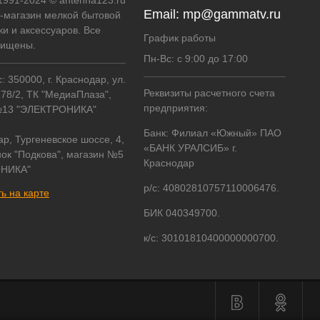
 1991-2024 © antenna123.ru
Email:
mp@gammatv.ru
т-магазин мелкой бытовой
ки и аксессуаров. Все
График работы
щищены.
Пн-Вс: с 9:00 до 17:00
 350000, г. Краснодар, ул.
Реквизиты расчетного счета
178/2, ТК "МедиаПлаза",
предприятия:
№13 "ЭЛЕКТРОНИКА"
Банк: Филиал «Южный» ПАО
ар, Тургеневское шоссе, 4,
«БАНК УРАЛСИБ» г.
ок "Подкова", магазин №5
Краснодар
НИКА"
р/с: 40802810757110006476.
ь на карте
БИК 040349700.
к/с: 30101810400000000700.