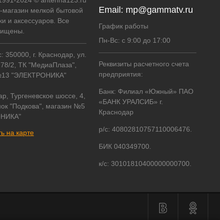
 1991-2024 © antenna123.ru
Email:
mp@gammatv.ru
т-магазин мелкой бытовой
ки и аксессуаров. Все
График работы
щищены.
Пн-Вс: с 9:00 до 17:00
 350000, г. Краснодар, ул.
Реквизиты расчетного счета
178/2, ТК "МедиаПлаза",
предприятия:
№13 "ЭЛЕКТРОНИКА"
Банк: Филиал «Южный» ПАО
ар, Тургеневское шоссе, 4,
«БАНК УРАЛСИБ» г.
ок "Подкова", магазин №5
Краснодар
НИКА"
р/с: 40802810757110006476.
ь на карте
БИК 040349700.
к/с: 30101810400000000700.