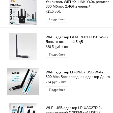
Усилитель WiFi YX-LINK Y404 репитер
300 Мбит/с 2.4GHz черный
721,5 руб.
Подробнее
WI-FI адаптер GI МТ7601+ USB Wi-Fi
Донгл с антенной 5 дБ
388,5 руб.
/ шт
Подробнее
WI-FI адаптер LP-UW07 USB Wi-Fi
300 Mbs Беспроводной адаптер Донгл
с антенной MTK7601
224 руб.
/ шт
Подробнее
WI-FI USB адаптер LP-UAC27D 2х
диапозонный (1300Mbps) USB3.0