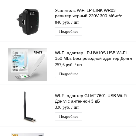
Усилитель WiFi LP-LINK WR03
репитер черный 220V 300 Мбит/с
802.11B
840 руб.
/ шт
Подробнее
WI-FI адаптер LP-UW10S USB Wi-Fi
150 Mbs Беспроводной адаптер Донгл
с антенной MTK7601
257,6 руб.
/ шт
Подробнее
WI-FI адаптер GI MT7601 USB Wi-Fi
Донгл с антенной 3 дБ
336 руб.
/ шт
Подробнее