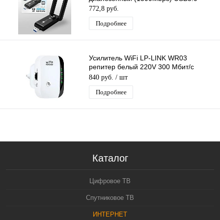
772,8 руб.
Подробнее
Усилитель WiFi LP-LINK WR03
репитер белый 220V 300 Мбит/с
802.11B
840 руб.
/ шт
Подробнее
Каталог
Цифровое ТВ
Спутниковое ТВ
ИНТЕРНЕТ