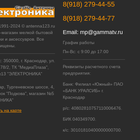
8(918) 279-44-55
8(918) 279-44-77
 1991-2024 © antenna123.ru
Email:
mp@gammatv.ru
т-магазин мелкой бытовой
ки и аксессуаров. Все
График работы
щищены.
Пн-Вс: с 9:00 до 17:00
 350000, г. Краснодар, ул.
Реквизиты расчетного счета
178/2, ТК "МедиаПлаза",
предприятия:
№13 "ЭЛЕКТРОНИКА"
Банк: Филиал «Южный» ПАО
ар, Тургеневское шоссе, 4,
«БАНК УРАЛСИБ» г.
ок "Подкова", магазин №5
Краснодар
НИКА"
р/с: 40802810757110006476.
ь на карте
БИК 040349700.
к/с: 30101810400000000700.