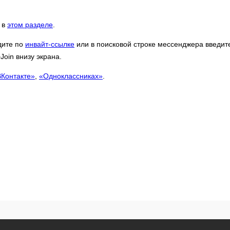
 в
этом разделе
.
дите по
инвайт-ссылке
или в поисковой строке мессенджера введит
oin внизу экрана.
ВКонтакте»
,
«Одноклассниках»
.