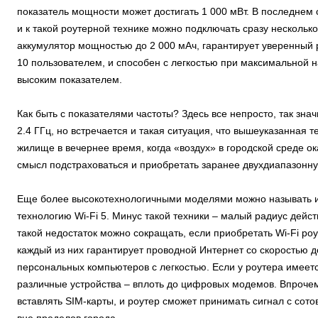
показатель мощности может достигать 1 000 мВт. В последнем 
и к такой роутерной технике можно подключать сразу нескольк
аккумулятор мощностью до 2 000 мАч, гарантирует уверенный 
10 пользователем, и способен с легкостью при максимальной на
высоким показателем.
Как быть с показателями частоты? Здесь все непросто, так зн
2.4 ГГц, но встречается и такая ситуация, что вышеуказанная 
жилище в вечернее время, когда «воздух» в городской среде 
смысл подстраховаться и приобретать заранее двухдиапазонную
Еще более высокотехнологичными моделями можно называть и
технологию Wi-Fi 5. Минус такой техники – малый радиус дейст
такой недостаток можно сокращать, если приобретать Wi-Fi ро
каждый из них гарантирует проводной Интернет со скоростью д
персональных компьютеров с легкостью. Если у роутера имеет
различные устройства – вплоть до цифровых модемов. Впрочем
вставлять SIM-карты, и роутер сможет принимать сигнал с сот