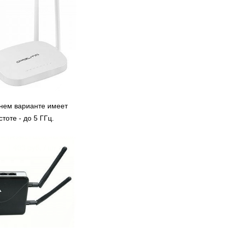
просто фантастически.
Несколько месяцев назад
копирование таких игр была
просто невыносимо сложной
задачей. И в данный момент
многое изменилось, можно
позабыть о головных болях,
связанных с сохранением
консольных игр, теперь у вас
есть возможность просто
скопировать игры в три простых
этапа.
днем варианте имеет
оте - до 5 ГГц.