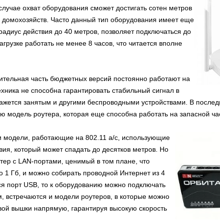
случае охват оборудования сможет достигать сотен метров
о домохозяйств. Часто данный тип оборудования имеет еще
радиус действия до 40 метров, позволяет подключаться до
грузке работать не менее 8 часов, что читается вполне
ачительная часть бюджетных версий постоянно работают на
техника не способна гарантировать стабильный сигнал в
окажется занятым и другими беспроводными устройствами. В после
 модель роутера, которая еще способна работать на запасной част
 модели, работающие на 802.11 a/c, использующие
вия, который может спадать до десятков метров. Но
утер с LAN-портами, ценимый в том плане, что
о 1 Гб, и можно собирать проводной Интернет из 4
ся порт USB, то к оборудованию можно подключать
, встречаются и модели роутеров, в которые можно
овой вышки напрямую, гарантируя высокую скорость