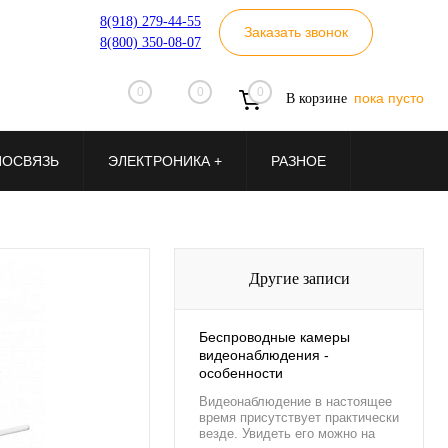
8(918) 279-44-55
Заказать звонок
8(800) 350-08-07
0
0
0
пока пусто
В корзине
ИОСВЯЗЬ
ЭЛЕКТРОНИКА +
РАЗНОЕ
Другие записи
Беспроводные камеры
видеонаблюдения -
особенности
Видеонаблюдение в настоящее
время присутствует практически
везде. Увидеть его можно на