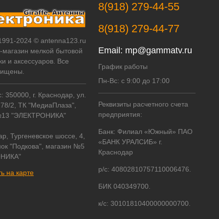
8(918) 279-44-55
8(918) 279-44-77
 1991-2024 © antenna123.ru
Email:
mp@gammatv.ru
т-магазин мелкой бытовой
ки и аксессуаров. Все
График работы
щищены.
Пн-Вс: с 9:00 до 17:00
 350000, г. Краснодар, ул.
Реквизиты расчетного счета
178/2, ТК "МедиаПлаза",
предприятия:
№13 "ЭЛЕКТРОНИКА"
Банк: Филиал «Южный» ПАО
ар, Тургеневское шоссе, 4,
«БАНК УРАЛСИБ» г.
ок "Подкова", магазин №5
Краснодар
НИКА"
р/с: 40802810757110006476.
ь на карте
БИК 040349700.
к/с: 30101810400000000700.